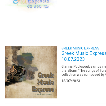
GREEK MUSIC EXPRESS
Greek Music Express:
18.07.2023
Giannis Poulopoulos sings i
the album “The songs of forei
collection was composed by G
Giannis Poulopoulos. Ο Γιά
18/07/2023
δουλειά από το μακρινό 19
στίχους του Ιατρόπουλου κα
σχεδόν καθόλου. Πάντως, μ
να ξεδιπλώνεται σήμερα, δι