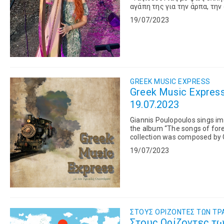
αγάπη της για την άρπα, την
τραγούδι και τους καλλιτέχν
19/07/2023
GREEK MUSIC EXPRESS
Greek Music Express
19.07.2023
Giannis Poulopoulos sings i
the album “The songs of forei
collection was composed by G
Giannis Poulopoulos. Ο Γιά
19/07/2023
δουλειά από το μακρινό 19
στίχους του Ιατρόπουλου κα
σχεδόν καθόλου. Πάντως, μ
να ξεδιπλώνεται σήμερα, δι
ΣΤΟΥΣ OΡΙΖΟΝΤΕΣ ΤΩΝ TΡ
Στους Ορίζοντες τω