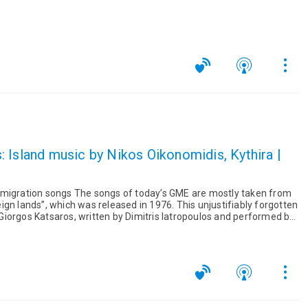
 Island music by Nikos Oikonomidis, Kythira |
mmigration songs The songs of today’s GME are mostly taken from
gn lands”, which was released in 1976. This unjustifiably forgotten
iorgos Katsaros, written by Dimitris Iatropoulos and performed by
ννης Πουλόπουλος στα «Τραγούδια της Ξενιτιάς» Μια σημαντική
76, με τη βελούδινη φωνή του Πουλόπουλου, τους εμπνευσμένους
ι τις στιβαρές μελωδίες του Κατσαρού, που δεν ακούστηκε
ε το συνεχιζόμενο δράμα της προσφυγιάς και της μετανάστευσης
ατηρεί όλη τα διαχρονικότητά της.