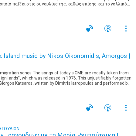
 οποία παίζει στις συναυλίες της, καθώς επίσης και το γαλλικό
ες που την ενέπνευσαν. ...
: Island music by Nikos Oikonomidis, Amorgos |
mmigration songs The songs of today’s GME are mostly taken from
gn lands”, which was released in 1976. This unjustifiably forgotten
iorgos Katsaros, written by Dimitris Iatropoulos and performed by
ννης Πουλόπουλος στα «Τραγούδια της Ξενιτιάς» Μια σημαντική
76, με τη βελούδινη φωνή του Πουλόπουλου, τους εμπνευσμένους
ι τις στιβαρές μελωδίες του Κατσαρού, που δεν ακούστηκε
ε το συνεχιζόμενο δράμα της προσφυγιάς και της μετανάστευσης
ατηρεί όλη τα διαχρονικότητά της.
ΑΓΟΥΔΙΩΝ
ν Τραγουδιών με τη Μαρία Ρεμπούτσικα |