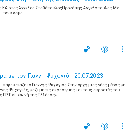
ης ΚώσταςΆγγελος ΣταθόπουλοςΠροκόπης Αγγελόπουλος Με
ι τον κόσμο.
α με τον Γιάννη Ψυχογιό | 20.07.2023
ι παρουσιάζει ο Γιάννης Ψυχογιός.Στην αρχή μιας νέας μέρας με
ννης Ψυχογιός, μαζί με τις ακροάτριες και τους ακροατές του
ς ΕΡΤ «Η Φωνή της Ελλάδας»