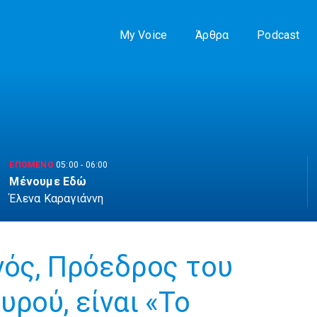
My Voice
Άρθρα
Podcast
ΕΠΟΜΕΝΟ
05:00
-
06:00
Μένουμε Εδώ
Έλενα Καραγιάννη
νός, Πρόεδρος του
ρού, είναι «Το