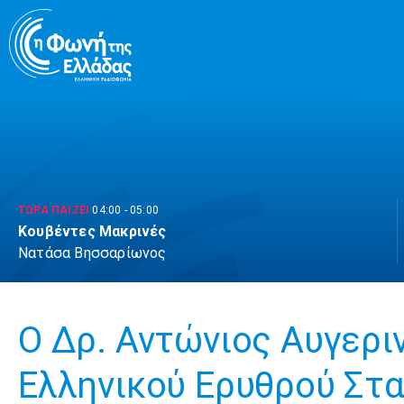
Μετάβαση
σε
περιεχόμενο
ΤΩΡΑ ΠΑΙΖΕΙ
04:00
-
05:00
Κουβέντες Μακρινές
Νατάσα Βησσαρίωνος
Ο Δρ. Αντώνιος Αυγερι
Ελληνικού Ερυθρού Σταυ