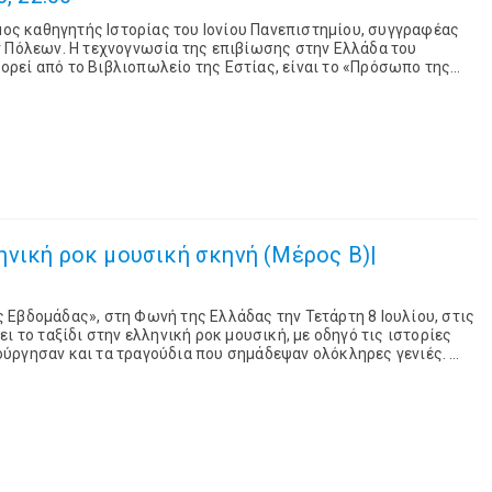
ιμος καθηγητής Ιστορίας του Ιονίου Πανεπιστημίου, συγγραφέας
ν Πόλεων. Η τεχνογνωσία της επιβίωσης στην Ελλάδα του
ρεί από το Βιβλιοπωλείο της Εστίας, είναι το «Πρόσωπο της
λάδας, την Τετάρτη 15 Ιουλίο...
νική ροκ μουσική σκηνή (Mέρος Β)|
Εβδομάδας», στη Φωνή της Ελλάδας την Τετάρτη 8 Ιουλίου, στις
ι το ταξίδι στην ελληνική ροκ μουσική, με οδηγό τις ιστορίες
ύργησαν και τα τραγούδια που σημάδεψαν ολόκληρες γενιές.
ρώματος της εκπομπ...