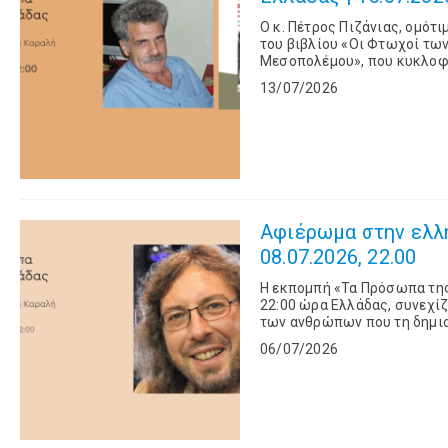
Ο κ. Πέτρος Πιζάνιας, ομότ
του βιβλίου «Οι Φτωχοί τω
Μεσοπολέμου», που κυκλοφο
Εβδομάδας» στη Φωνή της Ελ
13/07/2026
Aφιέρωμα στην ελλη
08.07.2026, 22.00
Η εκπομπή «Τα Πρόσωπα της 
22:00 ώρα Ελλάδας, συνεχίζε
των ανθρώπων που τη δημιο
Στο δεύτερο μέρος του αφιε
06/07/2026