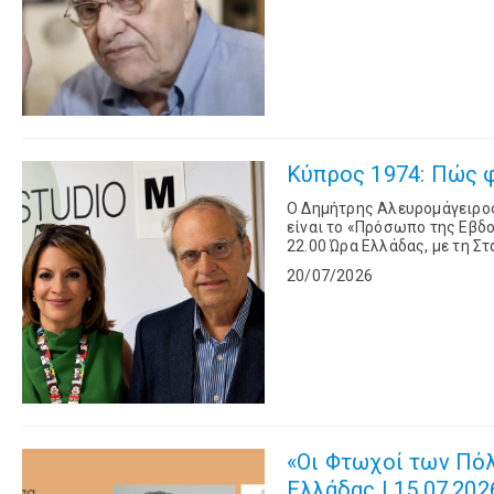
Κύπρος 1974: Πώς φ
O Δημήτρης Αλευρομάγειρος,
είναι το «Πρόσωπο της Εβδο
22.00 Ώρα Ελλάδας, με τη Σταυρούλα Καραλή. Πενήντα δύο
στην Κύπρο, η εκπομπή παρου
20/07/2026
«Οι Φτωχοί των Πό
Ελλάδας | 15.07.2026