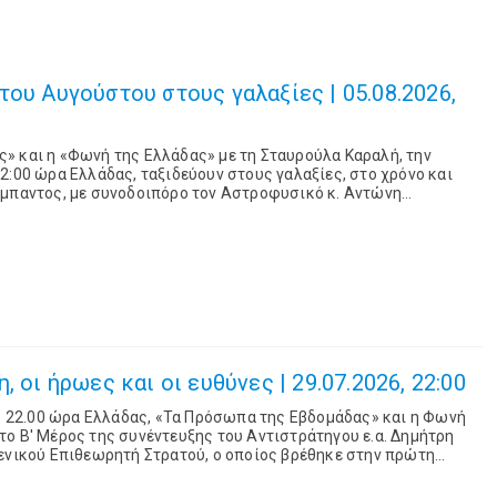
του Αυγούστου στους γαλαξίες | 05.08.2026,
» και η «Φωνή της Ελλάδας» με τη Σταυρούλα Καραλή, την
2:00 ώρα Ελλάδας, ταξιδεύουν στους γαλαξίες, στο χρόνο και
ύμπαντος, με συνοδοιπόρο τον Αστροφυσικό κ. Αντώνη
τής του Τμήματος Πληροφορικής και Τη...
, οι ήρωες και οι ευθύνες | 29.07.2026, 22:00
ις 22.00 ώρα Ελλάδας, «Τα Πρόσωπα της Εβδομάδας» και η Φωνή
ο Β' Μέρος της συνέντευξης του Αντιστράτηγου ε.α. Δημήτρη
Γενικού Επιθεωρητή Στρατού, ο οποίος βρέθηκε στην πρώτη
ότων του Ιουλίου και τ...