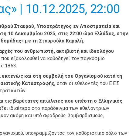
» | 10.12.2025, 22:00
ρυθρού Σταυρού, Υποστράτηγος εν Αποστρατεία και
τη 10 Δεκεμβρίου 2025, στις 22:00 ώρα Ελλάδας, στην
δομάδας» με τη Σταυρούλα Καραλή.
 αρχές του ανθρωπιστή, ακτιβιστή και ιδεολόγου
α που εξακολουθεί να καθοδηγεί τον παγκόσμιο
το 1863.
 εκτενώς και
στη συμβολή του Οργανισμού κατά τη
ρασιατικής Καταστροφής
, όταν οι εθελοντές του Ε.Ε.Σ
στρατιωτών.
και τις βαρύτατες απώλειες που υπέστη ο Ελληνικός
ιάζει ιδιαίτερα στο παράδειγμα των εθελοντριών
ήκον ακόμη και υπό σφοδρούς βομβαρδισμούς,
ργανισμού, υπογραμμίζοντας τον καθοριστικό ρόλο των