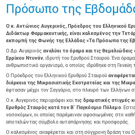
Πρόσωπο της Εβδομάδας
Ο κ. Αντώνιος Αυγερινός, Πρόεδρος του Ελληνικού Ε
Διδάκτωρ Φαρμακευτικής, είναι καλεσμένος την Τετάρ
εκπομπή της Φωνής της Ελλάδας «Τα Πρόσωπα της Εβ
Ο Δρ. Αυγερινός
αναλύει το όραμα και τις θεμελιώδεις
Ερρίκου Ντυνάν
, ιδρυτή του Ερυθρού Σταυρού. Ένα όραμ
ανθρωπιστικό οργανισμό, ο οποίος ιδρύθηκε στη Γενεύη 
Ο Πρόεδρος του Ελληνικού Ερυθρού Σταυρού
αναφέρεται
διάρκεια της Μικρασιατικής Εκστρατείας και της Μικ
έφτασαν μέχρι τον Σαγγάριο, στο πλευρό των Ελλήνων 
Ο κ. Αυγερινός περιγράφει και
τις δραματικές στιγμές 
Ερυθρός Σταυρός κατά τον Β΄ Παγκόσμιο Πόλεμο
. Εστ
νοσοκόμων, οι οποίες παρέμειναν αφοσιωμένες στο καθ
αποτελώντας σύμβολο αυταπάρνησης και προσφοράς.
Ο καλεσμένος αναφέρεται και στη σύγχρονη δράση του Ο