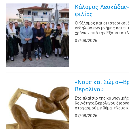
Κάλαμος Λευκάδας- 
φιλίας
Ο Κάλαμος και οι ιστορικο
εκδηλώσεων μνήμης και τιμ
χρόνων από την Έξοδο του 
Alison Duncan. Στο
07/08/2026
«Νους και Σώμα»-Β
Βερολίνου
Στο πλαίσιο της κοινωνικής
Κοινότητα Βερολίνου διοργ
στοχασμού με θέμα: «Νους κ
Σπινόζα, την Τετάρτη 26 Αυγ
07/08/2026