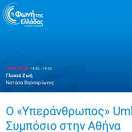
Μετάβαση
σε
περιεχόμενο
ΤΩΡΑ ΠΑΙΖΕΙ
18:05
-
19:00
Γλυκιά Ζωή
Νατάσα Βησσαρίωνος
Ο «Yπεράνθρωπος» Umb
Συμπόσιο στην Αθήνα