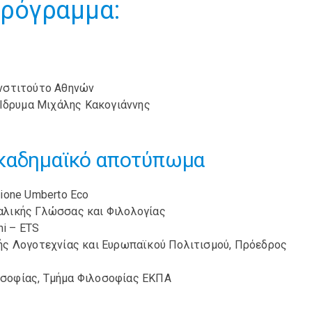
πρόγραμμα:
Ινστιτούτο Αθηνών
, Ίδρυμα Μιχάλης Κακογιάννης
καδημαϊκό αποτύπωμα
azione Umberto Eco
ταλικής Γλώσσας και Φιλολογίας
ni – ETS
κής Λογοτεχνίας και Ευρωπαϊκού Πολιτισμού, Πρόεδρος
οσοφίας, Τμήμα Φιλοσοφίας ΕΚΠΑ