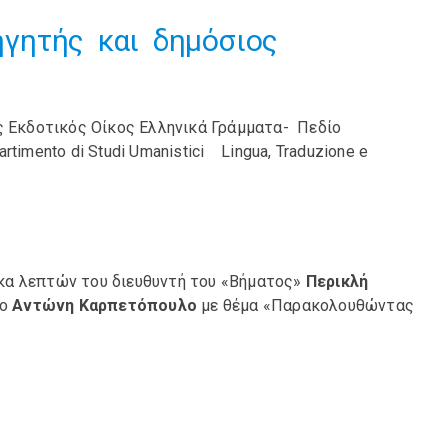
ηγητής και δημόσιος
ς Εκδοτικός Οίκος Ελληνικά Γράμματα- Πεδίο
artimento di Studi Umanistici Lingua, Traduzione e
κα λεπτών του διευθυντή του «Βήματος»
Περικλή
φο
Αντώνη Καρπετόπουλο
με θέμα «Παρακολουθώντας