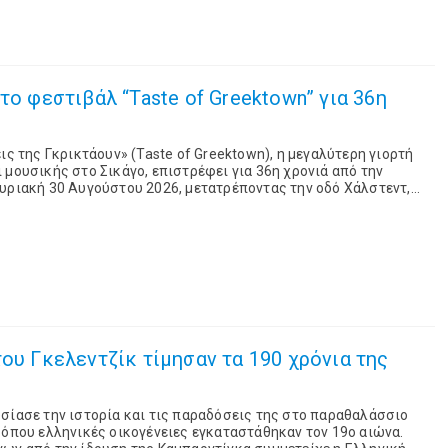
το φεστιβάλ “Taste of Greektown” για 36η
ις της Γκρικτάουν» (Taste of Greektown), η μεγαλύτερη γιορτή
 μουσικής στο Σικάγο, επιστρέφει για 36η χρονιά από την
υριακή 30 Αυγούστου 2026, μετατρέποντας την οδό Χάλστεντ,
υνοικίας της πόλης, σε χώρο εκ...
του Γκελεντζίκ τίμησαν τα 190 χρόνια της
σίασε την ιστορία και τις παραδόσεις της στο παραθαλάσσιο
 όπου ελληνικές οικογένειες εγκαταστάθηκαν τον 19ο αιώνα.