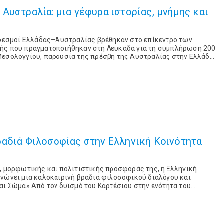
Αυστραλία: μια γέφυρα ιστορίας, μνήμης και
ί δεσμοί Ελλάδας–Αυστραλίας βρέθηκαν στο επίκεντρο των
ής που πραγματοποιήθηκαν στη Λευκάδα για τη συμπλήρωση 200
Μεσολογγίου, παρουσία της πρέσβη της Αυστραλίας στην Ελλάδα,
ν χαιρετισμό του, ο υφυπουργός ...
ραδιά Φιλοσοφίας στην Ελληνική Κοινότητα
, μορφωτικής και πολιτιστικής προσφοράς της, η Ελληνική
ανώνει μια καλοκαιρινή βραδιά φιλοσοφικού διαλόγου και
αι Σώμα» Από τον δυϊσμό του Καρτέσιου στην ενότητα του
ούστου 2026, στις 18:00 στην Ελ...