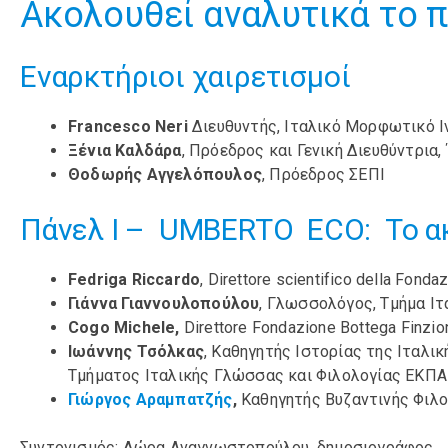
Ακολουθεί αναλυτικά το 
Εναρκτήριοι χαιρετισμοί
Francesco
Neri
Διευθυντής, Ιταλικό Μορφωτικό 
Ξένια Καλδάρα
, Πρόεδρος και Γενική Διευθύντρια
Θοδωρής Αγγελόπουλος
, Πρόεδρος ΣΕΠΙ
Πάνελ Ι – UMBERTO ECO: Το α
Fedriga Riccardo
, Direttore scientifico della Fond
Γιάννα Γιαννουλοπούλου
, Γλωσσολόγος, Τμήμα Ι
Cogo Michele,
Direttore Fondazione Bottega Finzio
Ιωάννης Τσόλκας
, Καθηγητής Ιστορίας της Ιταλι
Τμήματος Ιταλικής Γλώσσας και Φιλολογίας ΕΚΠΑ
Γιώργος Αραμπατζής
,
Καθηγητής Βυζαντινής Φιλ
Συντονισμός: Δώρα Αναγνωστοπούλου, δημοσιογράφος