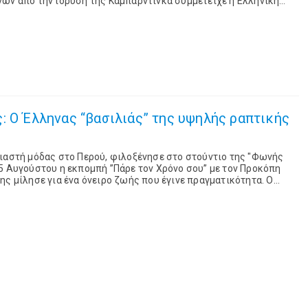
νων από την ίδρυση της Καμπαρντίνκα συμμετείχε η Ελληνική
παρουσιάζοντας στους κατοίκους και τους επισκέπ...
ηνας “βασιλιάς” της υψηλής ραπτικής
διαστή μόδας στο Περού, φιλοξένησε στο στούντιο της "Φωνής
5 Αυγούστου η εκπομπή ”Πάρε τον Χρόνο σου” με τον Προκόπη
, κατάφερε ...