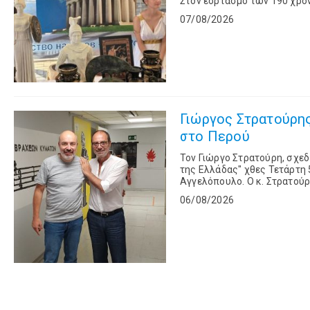
Στον εορτασμό των 190 χρό
Κοινότητα του Γκελεντζίκ, 
07/08/2026
Γιώργος Στρατούρης: Ο Έλλ
στο Περού
Toν Γιώργο Στρατούρη, σχε
της Ελλάδας" χθες Τετάρτη 
Αγγελόπουλο. Ο κ. Στρατούρης μίλησε για ένα όνειρο ζωής που έγινε πραγματικότητα. Ο
επιτυχημένος επιχειρηματίας
06/08/2026