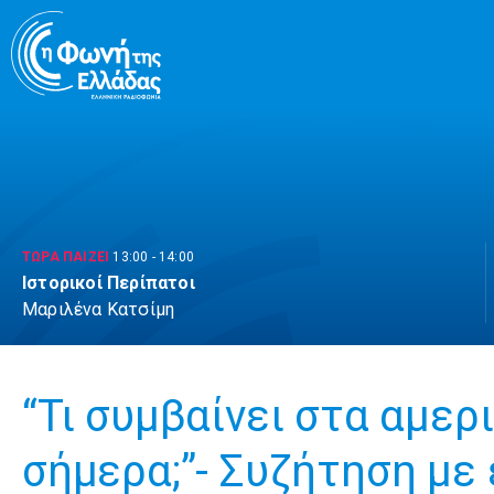
Μετάβαση
σε
περιεχόμενο
ΤΩΡΑ ΠΑΙΖΕΙ
13:00
-
14:00
Ιστορικοί Περίπατοι
Μαριλένα Κατσίμη
“Τι συμβαίνει στα αμερ
σήμερα;”- Συζήτηση με