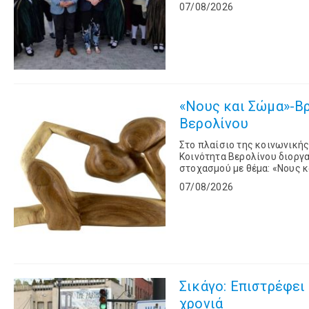
Alison Duncan. Στο
07/08/2026
«Νους και Σώμα»-Β
Βερολίνου
Στο πλαίσιο της κοινωνικής
Κοινότητα Βερολίνου διοργ
στοχασμού με θέμα: «Νους κ
Σπινόζα, την Τετάρτη 26 Αυγ
07/08/2026
Σικάγο: Επιστρέφει 
χρονιά