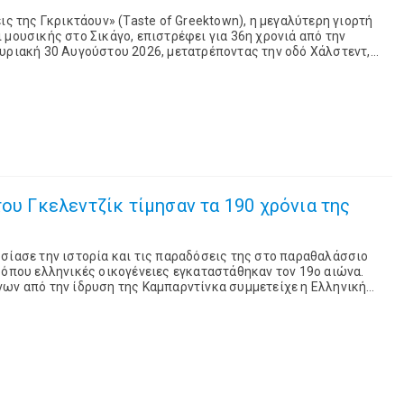
ις της Γκρικτάουν» (Taste of Greektown), η μεγαλύτερη γιορτή
 μουσικής στο Σικάγο, επιστρέφει για 36η χρονιά από την
υριακή 30 Αυγούστου 2026, μετατρέποντας την οδό Χάλστεντ,
υνοικίας της πόλης, σε χώρο εκ...
του Γκελεντζίκ τίμησαν τα 190 χρόνια της
σίασε την ιστορία και τις παραδόσεις της στο παραθαλάσσιο
 όπου ελληνικές οικογένειες εγκαταστάθηκαν τον 19ο αιώνα.
νων από την ίδρυση της Καμπαρντίνκα συμμετείχε η Ελληνική
παρουσιάζοντας στους κατοίκους και τους επισκέπ...