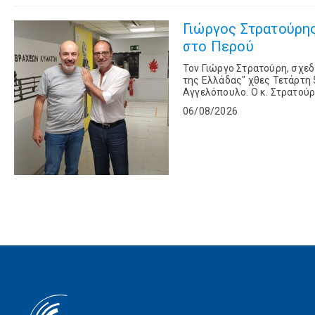
Γιώργος Στρατούρης: Ο Έλλ
στο Περού
Toν Γιώργο Στρατούρη, σχε
της Ελλάδας" χθες Τετάρτη 
Αγγελόπουλο. Ο κ. Στρατούρης μίλησε για ένα όνειρο ζωής που έγινε πραγματικότητα. Ο
επιτυχημένος επιχειρηματίας
06/08/2026