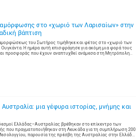
αμόρφωσης στο «χωριό των Λαρισαίων» στην
αδική βάπτιση
ταμορφώσεως του Σωτήρος τιμήθηκε και φέτος στο «χωριό των
 Ουγκάντα. Η ημέρα αυτή επισφράγησε για ακόμη μια φορά τους
και προσφοράς που έχουν αναπτυχθεί ανάμεσα στη Μητρόπολη
την επισκοπή Τζίντζα και Ανατολι...
Αυστραλία: μια γέφυρα ιστορίας, μνήμης και
ί δεσμοί Ελλάδας–Αυστραλίας βρέθηκαν στο επίκεντρο των
ής που πραγματοποιήθηκαν στη Λευκάδα για τη συμπλήρωση 200
Μεσολογγίου, παρουσία της πρέσβη της Αυστραλίας στην Ελλάδα,