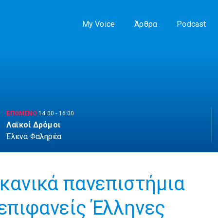
My Voice
Άρθρα
Podcast
ΕΠΟΜΕΝΟ
14:00
-
16:00
Λαϊκοί Δρόμοι
Έλενα Φαληρέα
ικανικά πανεπιστήμια
 επιφανείς Έλληνες