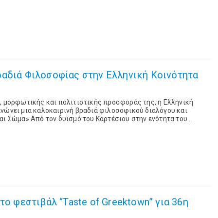
ν χαιρετισμό του, ο υφυπουργός ...
ραδιά Φιλοσοφίας στην Ελληνική Κοινότητα
, μορφωτικής και πολιτιστικής προσφοράς της, η Ελληνική
ανώνει μια καλοκαιρινή βραδιά φιλοσοφικού διαλόγου και
αι Σώμα» Από τον δυϊσμό του Καρτέσιου στην ενότητα του
ούστου 2026, στις 18:00 στην Ελ...
το φεστιβάλ “Taste of Greektown” για 36η