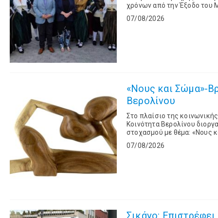
χρόνων από την Έξοδο του 
Alison Duncan. Στο
07/08/2026
«Νους και Σώμα»-Β
Βερολίνου
Στο πλαίσιο της κοινωνικής
Κοινότητα Βερολίνου διοργ
στοχασμού με θέμα: «Νους κ
Σπινόζα, την Τετάρτη 26 Αυγ
07/08/2026
Σικάγο: Επιστρέφει 