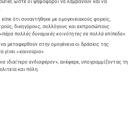
ourier, ώστε οι ψηφοφόροι να λαμβάνουν και να
.
είπε ότι συναντήθηκε με ομογενειακούς φορείς,
τρούς, δικηγόρους, συλλόγους και εκπροσώπους
«
πάρα πολλές δυναμικές κοινότητες σε πολλά επίπεδα
».
να μεταφερθούν στην ομογένεια οι δράσεις της
 γίνει «καινούριο».
ένα ιδιαίτερο ενδιαφέρον
», ανέφερε, υπογραμμίζοντας τη
λιτεία και πόλη.