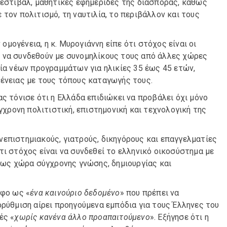
φεστιβάλ, μαθητικές εφημερίδες της διασποράς, καθώς
τον πολιτισμό, τη ναυτιλία, το περιβάλλον και τους
ογένεια, η κ. Μυρογιάννη είπε ότι στόχος είναι οι
ι να συνδεθούν με συνομηλίκους τους από άλλες χώρες
γία νέων προγραμμάτων για ηλικίες 35 έως 45 ετών,
γένειας με τους τόπους καταγωγής τους.
ς τόνισε ότι η Ελλάδα επιδιώκει να προβάλει όχι μόνο
ύγχρονη πολιτιστική, επιστημονική και τεχνολογική της
νεπιστημιακούς, γιατρούς, δικηγόρους και επαγγελματίες
τι στόχος είναι να συνδεθεί το ελληνικό οικοσύστημα με
α ως χώρα σύγχρονης γνώσης, δημιουργίας και
ήφο ως «
ένα καινούριο δεδομένο
» που πρέπει να
ρρύθμιση αίρει προηγούμενα εμπόδια για τους Έλληνες του
ές «
χωρίς κανένα άλλο προαπαιτούμενο
». Εξήγησε ότι η