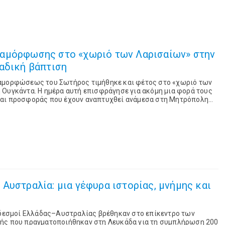
αμόρφωσης στο «χωριό των Λαρισαίων» στην
αδική βάπτιση
ταμορφώσεως του Σωτήρος τιμήθηκε και φέτος στο «χωριό των
 Ουγκάντα. Η ημέρα αυτή επισφράγησε για ακόμη μια φορά τους
και προσφοράς που έχουν αναπτυχθεί ανάμεσα στη Μητρόπολη
την επισκοπή Τζίντζα και Ανατολι...
Αυστραλία: μια γέφυρα ιστορίας, μνήμης και
ί δεσμοί Ελλάδας–Αυστραλίας βρέθηκαν στο επίκεντρο των
ής που πραγματοποιήθηκαν στη Λευκάδα για τη συμπλήρωση 200