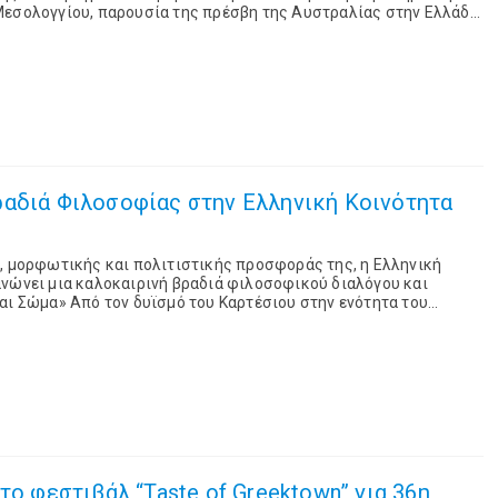
Μεσολογγίου, παρουσία της πρέσβη της Αυστραλίας στην Ελλάδα,
ν χαιρετισμό του, ο υφυπουργός ...
ραδιά Φιλοσοφίας στην Ελληνική Κοινότητα
, μορφωτικής και πολιτιστικής προσφοράς της, η Ελληνική
ανώνει μια καλοκαιρινή βραδιά φιλοσοφικού διαλόγου και
αι Σώμα» Από τον δυϊσμό του Καρτέσιου στην ενότητα του
ούστου 2026, στις 18:00 στην Ελ...
το φεστιβάλ “Taste of Greektown” για 36η