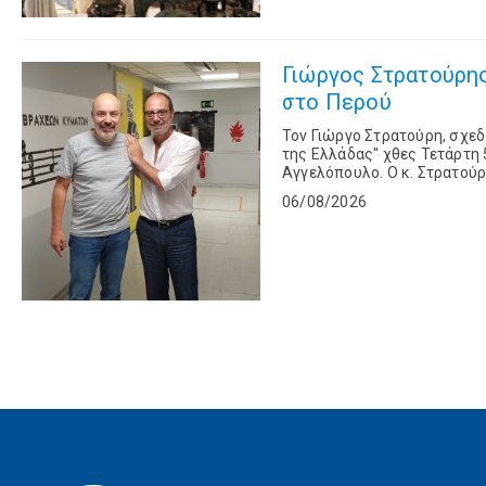
Γιώργος Στρατούρης: Ο Έλλ
στο Περού
Toν Γιώργο Στρατούρη, σχε
της Ελλάδας" χθες Τετάρτη 
Αγγελόπουλο. Ο κ. Στρατούρης μίλησε για ένα όνειρο ζωής που έγινε πραγματικότητα. Ο
επιτυχημένος επιχειρηματίας
06/08/2026