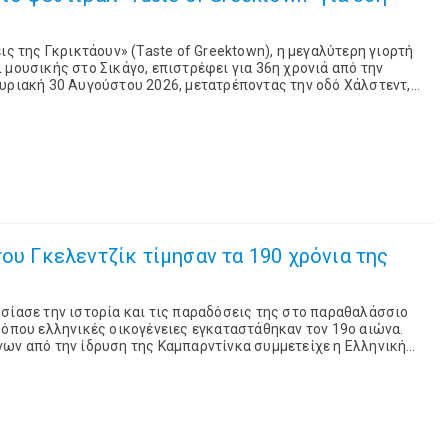
ις της Γκρικτάουν» (Taste of Greektown), η μεγαλύτερη γιορτή
 μουσικής στο Σικάγο, επιστρέφει για 36η χρονιά από την
υριακή 30 Αυγούστου 2026, μετατρέποντας την οδό Χάλστεντ,
υνοικίας της πόλης, σε χώρο εκ...
του Γκελεντζίκ τίμησαν τα 190 χρόνια της
σίασε την ιστορία και τις παραδόσεις της στο παραθαλάσσιο
 όπου ελληνικές οικογένειες εγκαταστάθηκαν τον 19ο αιώνα.
νων από την ίδρυση της Καμπαρντίνκα συμμετείχε η Ελληνική
παρουσιάζοντας στους κατοίκους και τους επισκέπ...