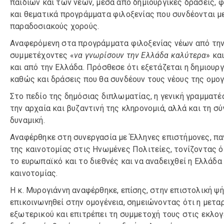
παιδιών και των νέων, μέσα από δημιουργικές δράσεις, 
και θεματικά προγράμματα φιλοξενίας που συνδέονται με 
παραδοσιακούς χορούς.
Αναφερόμενη στα προγράμματα φιλοξενίας νέων από την ομ
συμμετέχοντες «
να γνωρίσουν την Ελλάδα καλύτερα
» κα
και από την Ελλάδα. Πρόσθεσε ότι εξετάζεται η δημιουρ
καθώς και δράσεις που θα συνδέουν τους νέους της ομο
Στο πεδίο της δημόσιας διπλωματίας, η γενική γραμματέα
την αρχαία και βυζαντινή της κληρονομιά, αλλά και τη σ
δυναμική.
Αναφέρθηκε στη συνεργασία με Έλληνες επιστήμονες, πα
της καινοτομίας στις Ηνωμένες Πολιτείες, τονίζοντας ό
το ευρωπαϊκό και το διεθνές και να αναδειχθεί η Ελλάδ
καινοτομίας.
Η κ. Μυρογιάννη αναφέρθηκε, επίσης, στην επιστολική ψ
επικοινωνηθεί στην ομογένεια, σημειώνοντας ότι η μετα
εξωτερικού και επιτρέπει τη συμμετοχή τους στις εκλογ