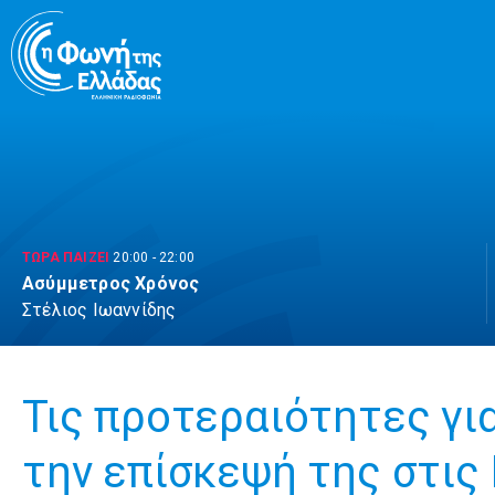
Μετάβαση
σε
περιεχόμενο
ΤΩΡΑ ΠΑΙΖΕΙ
20:00
-
22:00
Ασύμμετρος Χρόνος
Στέλιος Ιωαννίδης
Τις προτεραιότητες για
την επίσκεψή της στις