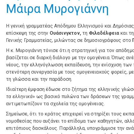
Μάιρα Μυρογιάννη
Η γενική γραμματέας Απόδημου Ελληνισμού και Δημόσια
επίσκεψη της στην
Ουάσινγκτον,
τη
Φιλαδέλφεια
και τη
Γενικής Γραμματείας, μιλώντας σε δημοσιογράφους στο
Η κ. Μυρογιάννη τόνισε ότι η στρατηγική για τον απόδημ
βασίζεται σε διαρκή διάλογο με την ομογένεια. Όπως αν
νέους, την ελληνόγλωσση εκπαίδευση, την ενίσχυση των 
στενότερη συνεργασία με τους ομογενειακούς φορείς, μ
τη γλώσσα και την παράδοση.
Ιδιαίτερη έμφαση έδωσε στο ζήτημα της ελληνικής γλώσσ
τα ελληνικά
» ως βασικό πυλώνα των δράσεων της γραμμ
αντιμετωπίζουν τα σχολεία της ομογένειας.
Σημείωσε, ότι το κράτος επιχειρεί να στηρίξει τους εκ
νομοθεσίας που αυξάνει το επίδομα των καθηγητών, αλ
επιτόπιους δασκάλους. Παράλληλα, υπογράμμισε την ανά