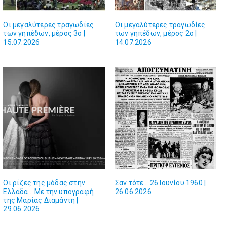
Οι μεγαλύτερες τραγωδίες
Οι μεγαλύτερες τραγωδίες
των γηπέδων, μέρος 3ο |
των γηπέδων, μέρος 2ο |
15.07.2026
14.07.2026
Οι ρίζες της μόδας στην
Σαν τότε… 26 Ιουνίου 1960 |
Ελλάδα… Με την υπογραφή
26.06.2026
της Μαρίας Διαμάντη |
29.06.2026