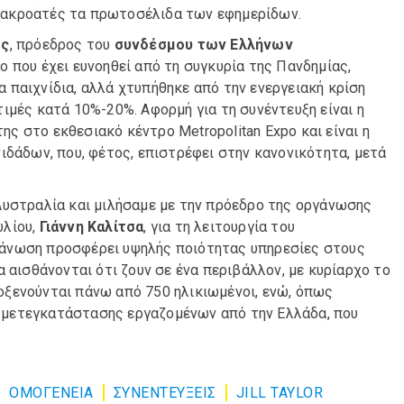
υς ακροατές τα πρωτοσέλιδα των εφημερίδων.
ος
, πρόεδρος του
συνδέσμου των Ελλήνων
ο που έχει ευνοηθεί από τη συγκυρία της Πανδημίας,
 παιχνίδια, αλλά χτυπήθηκε από την ενεργειακή κρίση
ιμές κατά 10%-20%. Αφορμή για τη συνέντευξη είναι η
ης στο εκθεσιακό κέντρο Metropolitan Expo και είναι η
ιδάδων, που, φέτος, επιστρέφει στην κανονικότητα, μετά
Αυστραλία και μιλήσαμε με την πρόεδρο της οργάνωσης
υλίου,
Γιάννη Καλίτσα
, για τη λειτουργία του
γάνωση προσφέρει υψηλής ποιότητας υπηρεσίες στους
 αισθάνονται ότι ζουν σε ένα περιβάλλον, με κυρίαρχο το
ιλοξενούνται πάνω από 750 ηλικιωμένοι, ενώ, όπως
μα μετεγκατάστασης εργαζομένων από την Ελλάδα, που
ΟΜΟΓΈΝΕΙΑ
ΣΥΝΕΝΤΕΎΞΕΙΣ
JILL TAYLOR