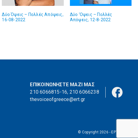
Δύο Όψεις – Πολλές Απόψεις,
Δύο ‘Οψεις – Πολλές
16-08-2022
Απόψεις, 12-8-2022
ΕΠΙΚΟΙΝΩΝΗΣΤΕ ΜΑΖΙ ΜΑΣ
210 6066815-16
,
210 6066238
thevoiceofgreece@ert.gr
© Copyright 2026 - ΕΡΤ Α.Ε.