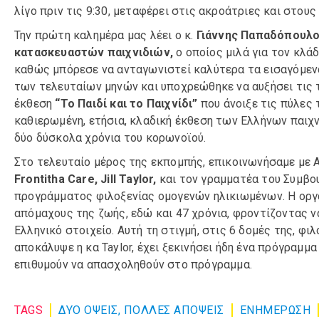
λίγο πριν τις 9:30, μεταφέρει στις ακροάτριες και στο
Την πρώτη καλημέρα μας λέει ο κ.
Γιάννης Παπαδόπουλ
κατασκευαστών παιχνιδιών,
ο οποίος μιλά για τον κλάδ
καθώς μπόρεσε να ανταγωνιστεί καλύτερα τα εισαγόμενα
των τελευταίων μηνών και υποχρεώθηκε να αυξήσει τις τ
έκθεση
“Το Παιδί και το Παιχνίδι”
που άνοιξε τις πύλες τ
καθιερωμένη, ετήσια, κλαδική έκθεση των Ελλήνων παιχν
δύο δύσκολα χρόνια του κορωνοϊού.
Στο τελευταίο μέρος της εκπομπής, επικοινωνήσαμε με 
Frontitha Care, Jill Taylor,
και τον γραμματέα του Συμβο
προγράμματος φιλοξενίας ομογενών ηλικιωμένων. Η ορ
απόμαχους της ζωής, εδώ και 47 χρόνια, φροντίζοντας να
Ελληνικό στοιχείο. Αυτή τη στιγμή, στις 6 δομές της, φ
αποκάλυψε η κα Taylor, έχει ξεκινήσει ήδη ένα πρόγραμ
επιθυμούν να απασχοληθούν στο πρόγραμμα.
TAGS
ΔΥΟ ΟΨΕΙΣ, ΠΟΛΛΕΣ ΑΠΟΨΕΙΣ
ΕΝΗΜΈΡΩΣΗ