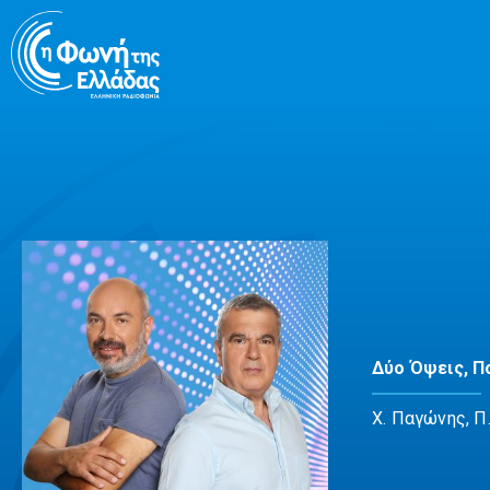
Μετάβαση
σε
περιεχόμενο
Δύο Όψεις, Π
Χ. Παγώνης, Π