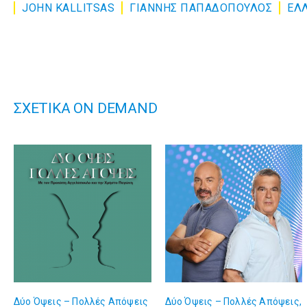
JOHN KALLITSAS
ΓΙΑΝΝΗΣ ΠΑΠΑΔΟΠΟΥΛΟΣ
ΕΛΛ
ΣΧΕΤΙΚΑ ON DEMAND
Δύο Όψεις – Πολλές Απόψεις
Δύο Όψεις – Πολλές Απόψεις,