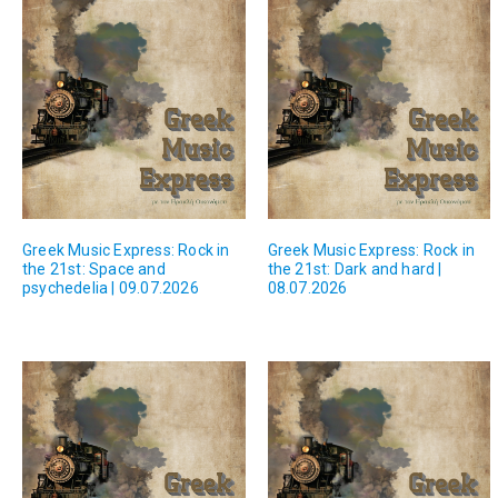
Greek Music Express: Rock in
Greek Music Express: Rock in
the 21st: Space and
the 21st: Dark and hard |
psychedelia | 09.07.2026
08.07.2026