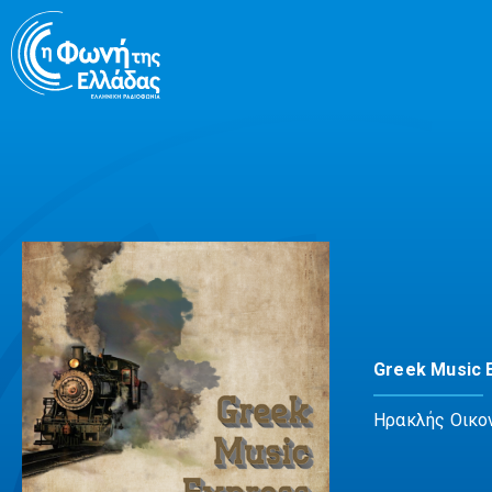
Μετάβαση
σε
περιεχόμενο
Greek Music 
Ηρακλής Οικο