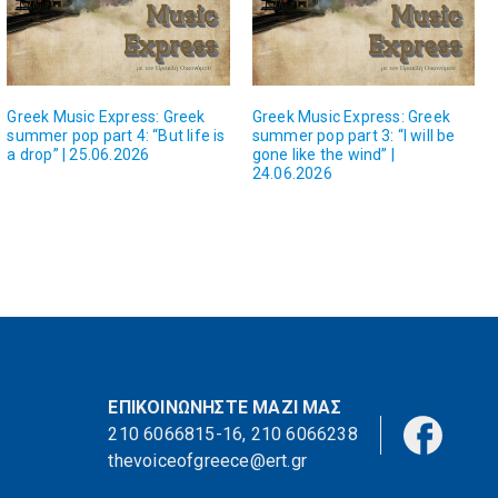
Greek Music Express: Greek
Greek Music Express: Greek
summer pop part 4: “But life is
summer pop part 3: “I will be
a drop” | 25.06.2026
gone like the wind” |
24.06.2026
ΕΠΙΚΟΙΝΩΝΗΣΤΕ ΜΑΖΙ ΜΑΣ
210 6066815-16
,
210 6066238
thevoiceofgreece@ert.gr