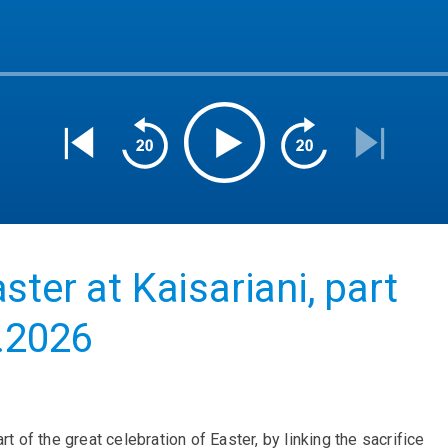
ter at Kaisariani, part
4.2026
f the great celebration of Easter, by linking the sacrifice