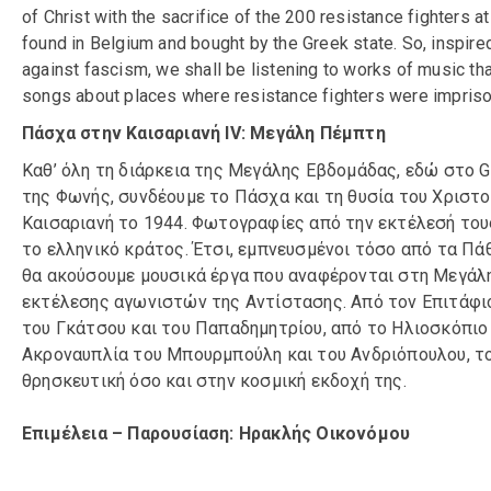
of Christ with the sacrifice of the 200 resistance fighters a
found in Belgium and bought by the Greek state. So, inspir
against fascism, we shall be listening to works of music tha
songs about places where resistance fighters were impriso
Πάσχα στην Καισαριανή IV: Μεγάλη Πέμπτη
Καθ’ όλη τη διάρκεια της Μεγάλης Εβδομάδας, εδώ στο 
της Φωνής, συνδέουμε το Πάσχα και τη θυσία του Χριστ
Καισαριανή το 1944. Φωτογραφίες από την εκτέλεσή το
το ελληνικό κράτος. Έτσι, εμπνευσμένοι τόσο από τα Πά
θα ακούσουμε μουσικά έργα που αναφέρονται στη Μεγάλη
εκτέλεσης αγωνιστών της Αντίστασης. Από τον Επιτάφι
του Γκάτσου και του Παπαδημητρίου, από το Ηλιοσκόπιο 
Ακροναυπλία του Μπουρμπούλη και του Ανδριόπουλου, το
θρησκευτική όσο και στην κοσμική εκδοχή της.
Επιμέλεια – Παρουσίαση: Ηρακλής Οικονόμου