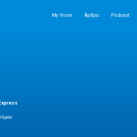
My Voice
Άρθρα
Podcast
Express
νόμου