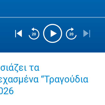
σιάζει τα
εχασμένα “Τραγούδια
2026