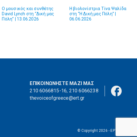
O μουσικός και συνθέτης
H βιολονίστρια Τίνα Ψαλίδα
David Lynch στη “Δική μας
στη “Η Δική μας Πόλη” |
Πόλη” | 13.06.2026
06.06.2026
ΕΠΙΚΟΙΝΩΝΗΣΤΕ ΜΑΖΙ ΜΑΣ
210 6066815-16
,
210 6066238
thevoiceofgreece@ert.gr
© Copyright 2026 - ΕΡΤ Α.Ε.