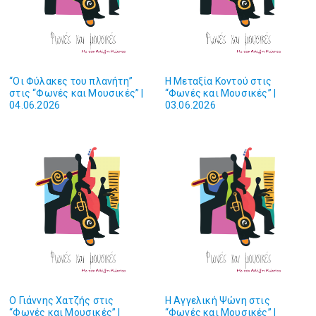
“Οι Φύλακες του πλανήτη”
H Μεταξία Κοντού στις
στις “Φωνές και Mουσικές” |
“Φωνές και Mουσικές” |
04.06.2026
03.06.2026
O Γιάννης Χατζής στις
H Αγγελική Ψώνη στις
“Φωνές και Mουσικές” |
“Φωνές και Mουσικές” |