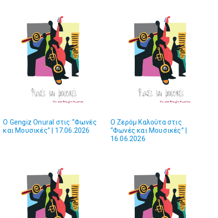
O Gengiz Onural στις “Φωνές
O Ζερόμ Καλούτα στις
και Μουσικές” | 17.06.2026
“Φωνές και Mουσικές” |
16.06.2026