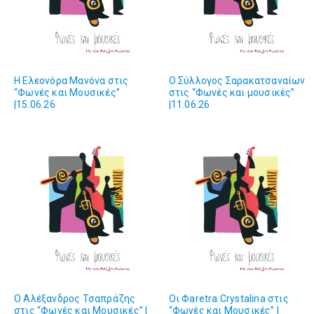
Η Ελεονόρα Μανόνα στις
Ο Σύλλογος Σαρακατσαναίων
“Φωνές και Μουσικές”
στις “Φωνές και μουσικές”
|15.06.26
|11.06.26
O Αλέξανδρος Τσαπράζης
Οι Φaretra Crystalina στις
στις “Φωνές και Μουσικές” |
“Φωνές και Mουσικές” |