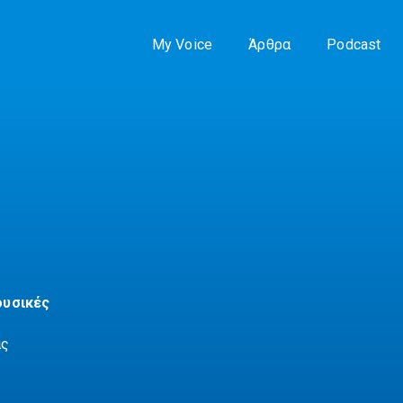
My Voice
Άρθρα
Podcast
ουσικές
ας