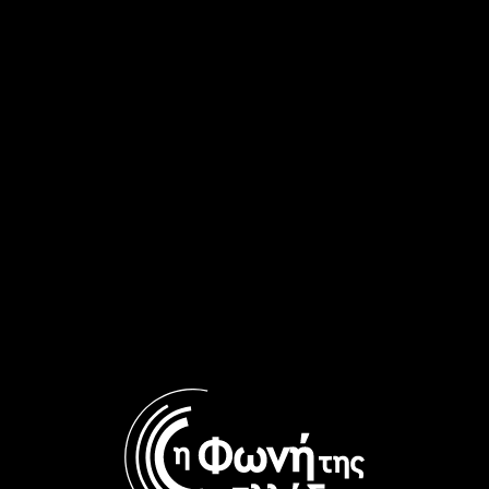
“Η Ελλάδα στον Κόσμο” με
“Η Ελλάδα στον Κόσμο” με
τον Γιώργο Διονυσόπουλο |
τον Γιώργο Διονυσόπουλο |
22.07.2026
21.07.2026
“Η Ελλάδα στον Κόσμο” με
“Η Ελλάδα στον Κόσμο” με
τον Γιώργο Διονυσόπουλο |
τον Γιώργο Διονυσόπουλο |
20.07.2026
16.07.2026