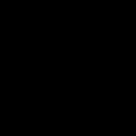
Μετάβαση
σε
My Voice
περιεχόμενο