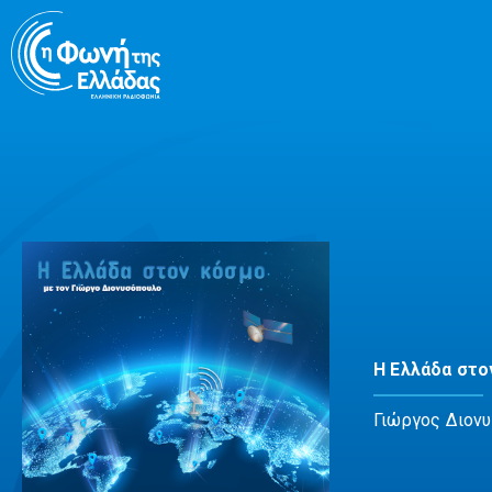
Μετάβαση
σε
περιεχόμενο
Η Ελλάδα στο
Γιώργος Διον