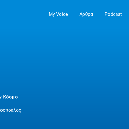
My Voice
Άρθρα
Podcast
ν Κόσμο
υσόπουλος