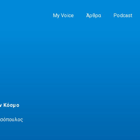
My Voice
Άρθρα
Podcast
ν Κόσμο
υσόπουλος