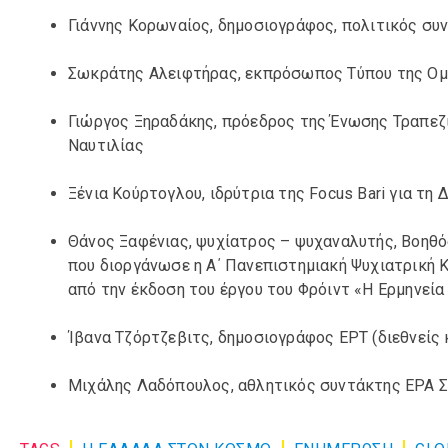
Γιάννης Κορωναίος, δημοσιογράφος, πολιτικός συ
Σωκράτης Αλειφτήρας, εκπρόσωπος Τύπου της Ο
Γιώργος Ξηραδάκης, πρόεδρος της Ένωσης Τραπεζ
Ναυτιλίας
Ξένια Κούρτογλου, ιδρύτρια της Focus Bari για τη 
Θάνος Ξαφένιας, ψυχίατρος – ψυχαναλυτής, Βοηθός
που διοργάνωσε η Α΄ Πανεπιστημιακή Ψυχιατρική 
από την έκδοση του έργου του Φρόιντ «Η Ερμηνεί
Ίβανα Τζόρτζεβιτς, δημοσιογράφος ΕΡΤ (διεθνείς 
Μιχάλης Λαδόπουλος, αθλητικός συντάκτης ΕΡΑ