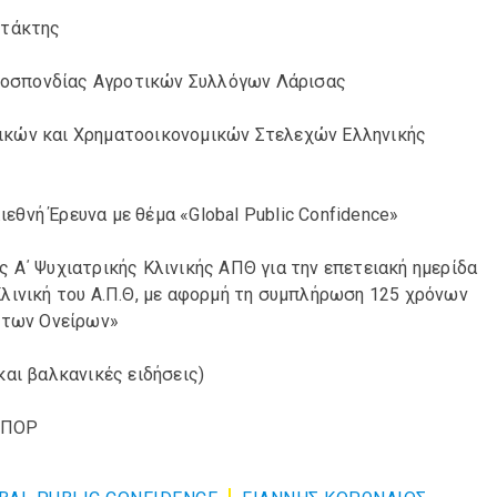
ντάκτης
μοσπονδίας Αγροτικών Συλλόγων Λάρισας
ικών και Χρηματοοικονομικών Στελεχών Ελληνικής
Διεθνή Έρευνα με θέμα «Global Public Confidence»
 Α΄ Ψυχιατρικής Κλινικής ΑΠΘ για την επετειακή ημερίδα
Κλινική του Α.Π.Θ, με αφορμή τη συμπλήρωση 125 χρόνων
α των Ονείρων»
και βαλκανικές ειδήσεις)
 ΣΠΟΡ