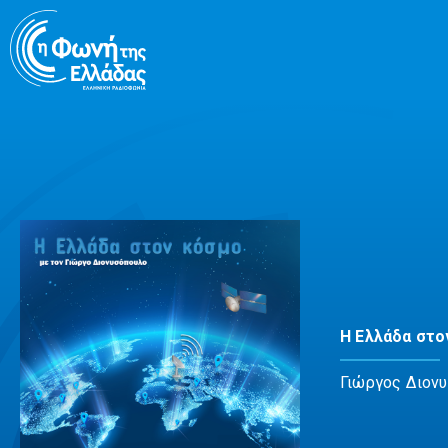
Μετάβαση
σε
περιεχόμενο
Η Ελλάδα στο
Γιώργος Διον