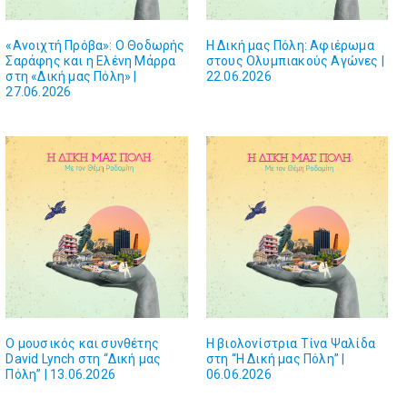
«Ανοιχτή Πρόβα»: Ο Θοδωρής
Η Δική μας Πόλη: Αφιέρωμα
Σαράφης και η Ελένη Μάρρα
στους Ολυμπιακούς Αγώνες |
στη «Δική μας Πόλη» |
22.06.2026
27.06.2026
O μουσικός και συνθέτης
H βιολονίστρια Τίνα Ψαλίδα
David Lynch στη “Δική μας
στη “Η Δική μας Πόλη” |
Πόλη” | 13.06.2026
06.06.2026