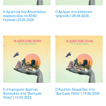
Η Χριστίνα-Ινώ Αποστόλου
O Δρόμος στο ελληνικό
παρουσιάζει το XENO
τραγούδι | 28.06.2026
Festival | 29.06.2026
O στιχουργός Κώστας
O Κώστας Θωμαΐδης στη
Φασουλάς στη “Δική μας
“Δική μας Πόλη” | 14.06.2026
Πόλη” | 15.06.2026