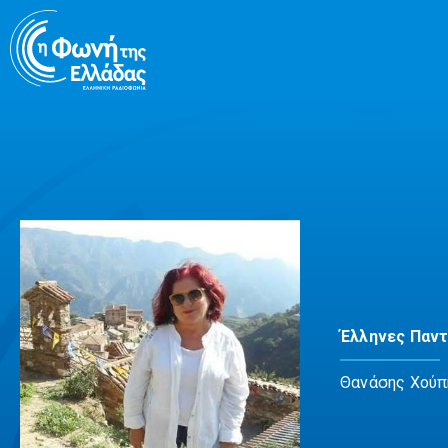
Μετάβαση
σε
περιεχόμενο
Έλληνες Παν
Θανάσης Χούπ