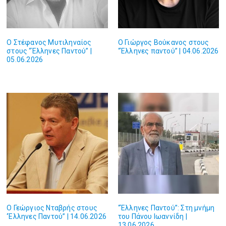
O Στέφανος Μυτιληναίος
O Γιώργος Βούκανος στους
στους “Έλληνες Παντού” |
“Έλληνες παντού” | 04.06.2026
05.06.2026
Ο Γεώργιος Νταβρής στους
“Έλληνες Παντού”: Στη μνήμη
‘Έλληνες Παντού” | 14.06.2026
του Πάνου Ιωαννίδη |
13.06.2026