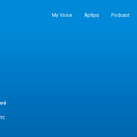
My Voice
Άρθρα
Podcast
τού
ης