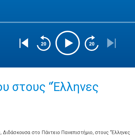
ου στους “Έλληνες
, Διδάσκουσα στο Πάντειο Πανεπιστήμιο, στους “Έλληνες