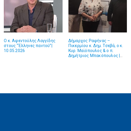
Ο κ. Αφεντούλης Λαγγίδης
Δήμαρχος Ραφήνας –
στους “Έλληνες παντού”|
Πικερμίου κ. Δημ. Τσεβά, ο κ.
10.05.2026
Κυρ. Μαϊόπουλος & ο π.
Δημήτριος Μπακόπουλος |
09.05.2026