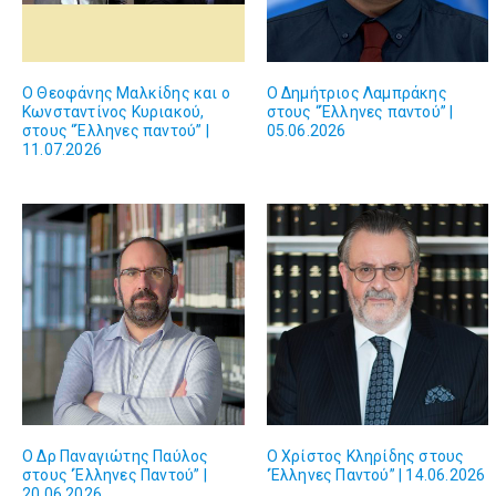
Ο Θεοφάνης Μαλκίδης και ο
O Δημήτριος Λαμπράκης
Κωνσταντίνος Κυριακού,
στους “Έλληνες παντού” |
στους “Έλληνες παντού” |
05.06.2026
11.07.2026
Ο Δρ Παναγιώτης Παύλος
Ο Χρίστος Κληρίδης στους
στους ‘Έλληνες Παντού” |
‘Έλληνες Παντού” | 14.06.2026
20.06.2026