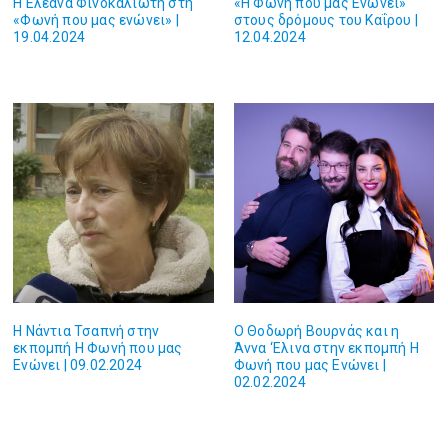
H Ελεάνα Φινοκαλιώτη στη
«Η Φωνή που μας Ενώνει»
«Φωνή που μας ενώνει» |
στους δρόμους του Καΐρου |
19.04.2024
12.04.2024
Η Νάντια Τσαπνή στην
Ο Θοδωρή Βουρνάς και η
εκπομπή H Φωνή που μας
Άννα ‘Ελινα στην εκπομπή H
Ενώνει | 09.02.2024
Φωνή που μας Ενώνει |
02.02.2024