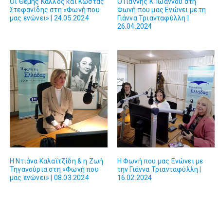
Οι Θέμης Καλλός και Κώστας
Ο Γιάννης Κ. Ιωάννου στη
Στεφανίδης στη «Φωνή που
Φωνή που μας Ενώνει με τη
μας ενώνει» | 24.05.2024
Γιάννα Τριανταφύλλη |
26.04.2024
H Ντιάνα Καλαϊτζίδη & η Ζωή
H Φωνή που μας Ενώνει με
Τηγανούρια στη «Φωνή που
την Γιάννα Τριανταφύλλη |
μας ενώνει» | 08.03.2024
16.02.2024