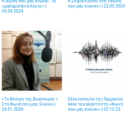
Η Φωνή που μας ενώνει: Τα
Η Σοφία Λιγνού στη «Φωνή
«μαλαματένια λόγια » |
που μας ενώνει» | 22.03.2024
05.04.2024
«Το θέατρο της Διασποράς »
Ελληνόπουλα της Γερμανίας
Στη Φωνή που μας Ενώνει |
λένε τα καλάντα στη «Φωνή
26.01.2024
που μας ενώνει» | 25.12.23