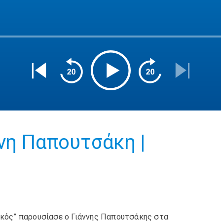
ννη Παπουτσάκη |
ικός” παρουσίασε ο Γιάννης Παπουτσάκης στα