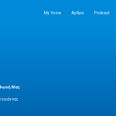
My Voice
Άρθρα
Podcast
 Φωνή Μας
τογιάννης