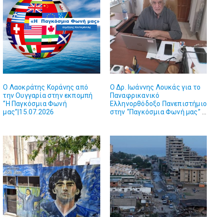
O Λαοκράτης Κοράνης από
O Δρ. Ιωάννης Λουκάς για το
την Ουγγαρία στην εκπομπή
Παναφρικανικό
“Η Παγκόσμια Φωνή
Ελληνορθόδοξο Πανεπιστήμιο
μας”|15.07.2026
στην “Παγκόσμια Φωνή μας” |
13.07.2026