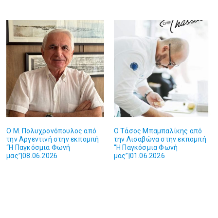
O M. Πολυχρονόπουλος από
Ο Τάσος Μπαμπαλίκης από
την Αργεντινή στην εκπομπή
την Λισαβώνα στην εκπομπή
“Η Παγκόσμια Φωνή
“Η Παγκόσμια Φωνή
μας”|08.06.2026
μας”|01.06.2026