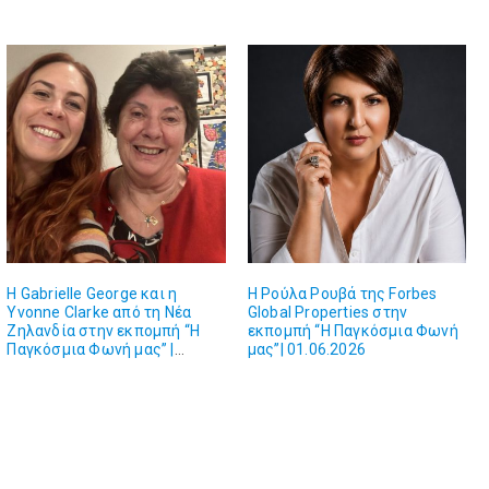
Η Gabrielle George και η
Η Ρούλα Ρουβά της Forbes
Υvonne Clarke από τη Νέα
Global Properties στην
Ζηλανδία στην εκπομπή “Η
εκπομπή “Η Παγκόσμια Φωνή
Παγκόσμια Φωνή μας” |
μας”| 01.06.2026
01.06.2026