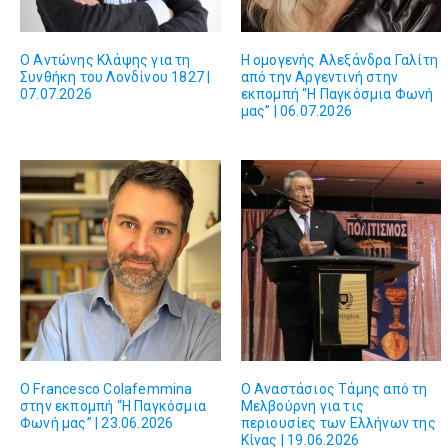
Ο Αντώνης Κλάψης για τη
Η ομογενής Αλεξάνδρα Γαλίτη
Συνθήκη του Λονδίνου 1827 |
από την Αργεντινή στην
07.07.2026
εκπομπή “Η Παγκόσμια Φωνή
μας” | 06.07.2026
O Francesco Colafemmina
O Αναστάσιος Τάμης από τη
στην εκπομπή “Η Παγκόσμια
Μελβούρνη για τις
Φωνή μας” | 23.06.2026
περιουσίες των Ελλήνων της
Κίνας | 19.06.2026