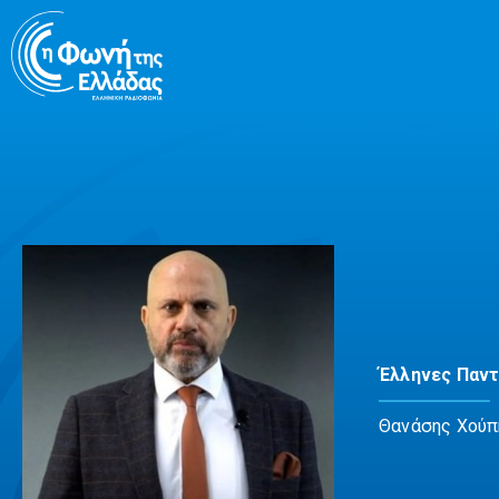
Μετάβαση
σε
περιεχόμενο
Έλληνες Παν
Θανάσης Χούπ