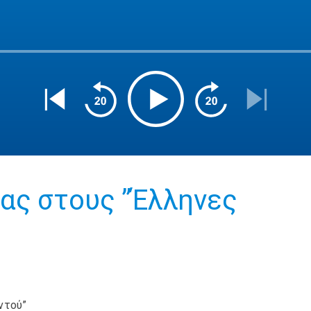
ας στους ”Έλληνες
ντού”