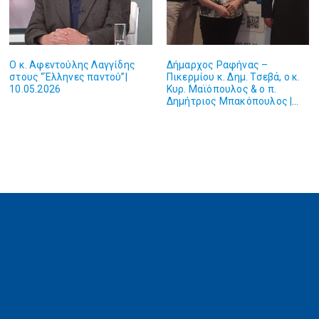
Ο κ. Αφεντούλης Λαγγίδης
Δήμαρχος Ραφήνας –
στους “Έλληνες παντού”|
Πικερμίου κ. Δημ. Τσεβά, ο κ.
10.05.2026
Κυρ. Μαϊόπουλος & ο π.
Δημήτριος Μπακόπουλος |
09.05.2026