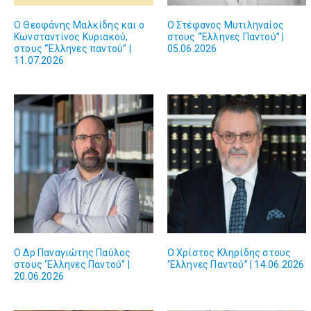
Ο Θεοφάνης Μαλκίδης και ο
O Στέφανος Μυτιληναίος
Κωνσταντίνος Κυριακού,
στους “Έλληνες Παντού” |
στους “Έλληνες παντού” |
05.06.2026
11.07.2026
Ο Δρ Παναγιώτης Παύλος
Ο Χρίστος Κληρίδης στους
στους ‘Έλληνες Παντού” |
‘Έλληνες Παντού” | 14.06.2026
20.06.2026