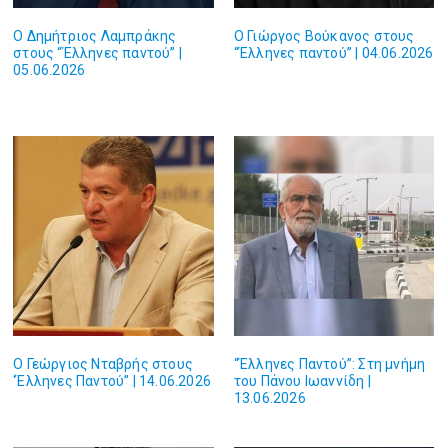
O Δημήτριος Λαμπράκης
O Γιώργος Βούκανος στους
στους “Έλληνες παντού” |
“Έλληνες παντού” | 04.06.2026
05.06.2026
Ο Γεώργιος Νταβρής στους
“Έλληνες Παντού”: Στη μνήμη
‘Έλληνες Παντού” | 14.06.2026
του Πάνου Ιωαννίδη |
13.06.2026