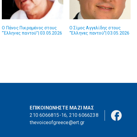
Ο Πάνος Πικραμένος στους
Ο Σίμος Αγγελίδης στους
“Έλληνες παντού”| 03.05.2026
“Έλληνες παντού”| 03.05.2026
ΕΠΙΚΟΙΝΩΝΗΣΤΕ ΜΑΖΙ ΜΑΣ
210 6066815-16
,
210 6066238
thevoiceofgreece@ert.gr