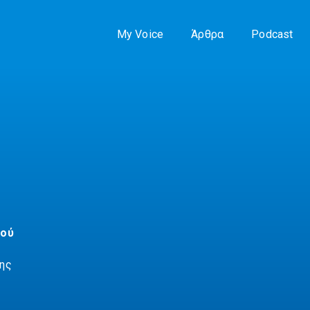
My Voice
Άρθρα
Podcast
τού
ης