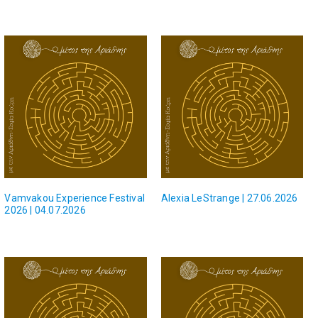
Vamvakou Experience Festival
Alexia LeStrange | 27.06.2026
2026 | 04.07.2026