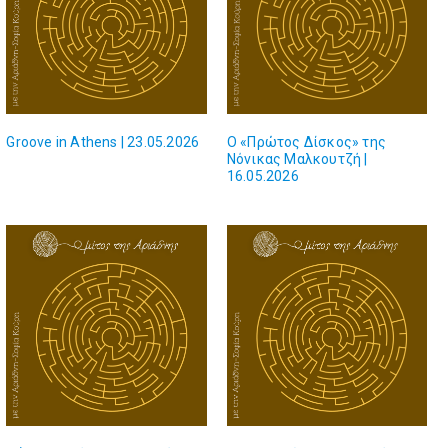
Groove in Athens | 23.05.2026
Ο «Πρώτος Δίσκος» της
Νόνικας Μαλκουτζή |
16.05.2026