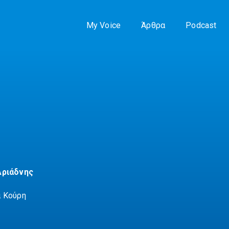
My Voice
Άρθρα
Podcast
Αριάδνης
α Κούρη