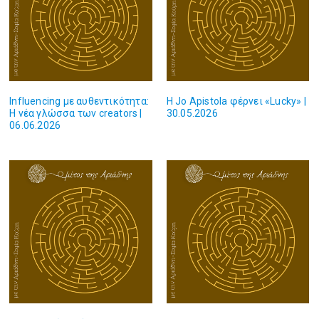
Influencing με αυθεντικότητα:
Η Jo Apistola φέρνει «Lucky» |
Η νέα γλώσσα των creators |
30.05.2026
06.06.2026