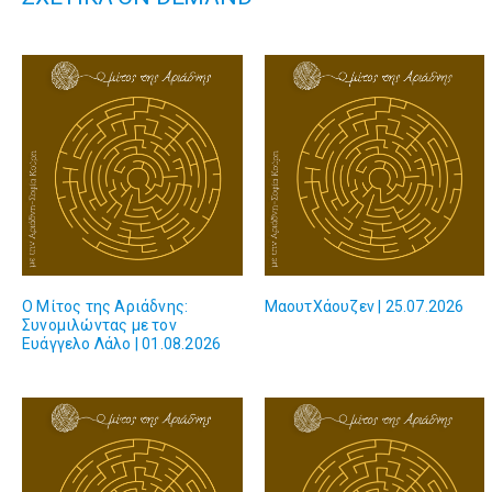
Ο Μίτος της Αριάδνης:
ΜαουτΧάουζεν | 25.07.2026
Συνομιλώντας με τον
Ευάγγελο Λάλο | 01.08.2026