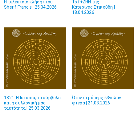
Η τελευταία κλήση» του
Το f+ΖΗΝ της
Sherif Francis | 25.04.2026
Κατερίνας Στικούδη |
18.04.2026
1821: Η Ιστορία, τα σύμβολα
Όταν οι ράπερς έβγαλαν
και η συλλογική μας
φτερά | 21.03.2026
ταυτότητα | 25.03.2026