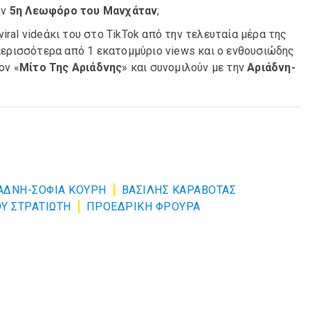
ην
5η Λεωφόρο του Μανχάταν
;
viral videάκι του στο TikTok από την τελευταία μέρα της
ερισσότερα από 1 εκατομμύριο views και ο ενθουσιώδης
ον «
Μίτο Της Αριάδνης
» και
συνομιλούν με την
Αριάδνη-
ΑΔΝΗ-ΣΟΦΙΑ ΚΟΥΡΗ
ΒΑΣΙΛΗΣ ΚΑΡΑΒΟΤΑΣ
Υ ΣΤΡΑΤΙΩΤΗ
ΠΡΟΕΔΡΙΚΗ ΦΡΟΥΡΑ