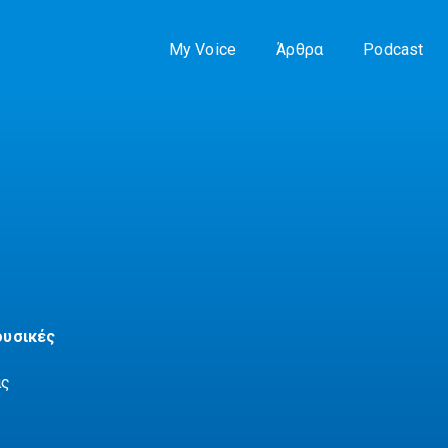
My Voice
Άρθρα
Podcast
ουσικές
ας