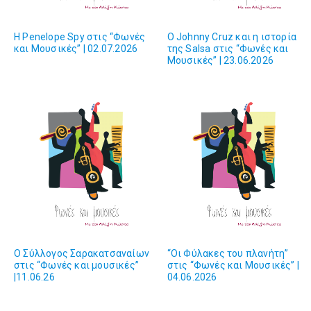
H Penelope Spy στις “Φωνές
Ο Johnny Cruz και η ιστορία
και Μουσικές” | 02.07.2026
της Salsa στις “Φωνές και
Μουσικές” | 23.06.2026
Ο Σύλλογος Σαρακατσαναίων
“Οι Φύλακες του πλανήτη”
στις “Φωνές και μουσικές”
στις “Φωνές και Mουσικές” |
|11.06.26
04.06.2026