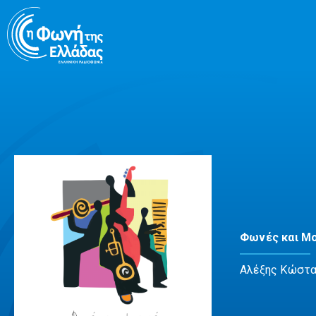
Μετάβαση
σε
περιεχόμενο
Φωνές και Μ
Αλέξης Κώστ