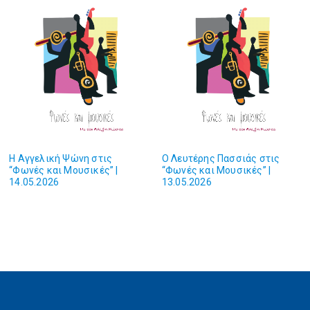
H Αγγελική Ψώνη στις
O Λευτέρης Πασσιάς στις
“Φωνές και Mουσικές” |
“Φωνές και Mουσικές” |
14.05.2026
13.05.2026