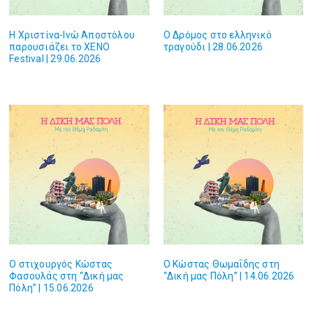
Η Χριστίνα-Ινώ Αποστόλου
O Δρόμος στο ελληνικό
παρουσιάζει το XENO
τραγούδι | 28.06.2026
Festival | 29.06.2026
O στιχουργός Κώστας
O Κώστας Θωμαΐδης στη
Φασουλάς στη “Δική μας
“Δική μας Πόλη” | 14.06.2026
Πόλη” | 15.06.2026