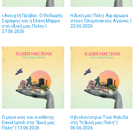
«Ανοιχτή Πρόβα»: Ο Θοδωρής
Η Δική μας Πόλη: Αφιέρωμα
Σαράφης και η Ελένη Μάρρα
στους Ολυμπιακούς Αγώνες |
στη «Δική μας Πόλη» |
22.06.2026
27.06.2026
O μουσικός και συνθέτης
H βιολονίστρια Τίνα Ψαλίδα
David Lynch στη “Δική μας
στη “Η Δική μας Πόλη” |
Πόλη” | 13.06.2026
06.06.2026