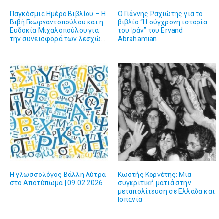
Παγκόσμια Ημέρα Βιβλίου – H
Ο Γιάννης Ραχιώτης για το
Βιβή Γεωργαντοπούλου και η
βιβλίο “Η σύγχρονη ιστορία
Ευδοκία Μιχαλοπούλου για
του Ιράν” του Ervand
την συνεισφορά των λεσχών
Abrahamian
ανάγνωσης
Η γλωσσολόγος Βάλλη Λύτρα
Κωστής Κορνέτης: Μια
στο Αποτύπωμα | 09.02.2026
συγκριτική ματιά στην
μεταπολίτευση σε Ελλάδα και
Ισπανία