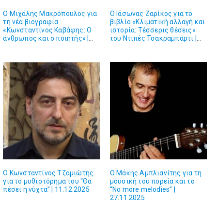
Ο Μιχάλης Μακρόπουλος για
Ο Ιάσωνας Ζαρίκος για το
τη νέα βιογραφία
βιβλίο «Κλιματική αλλαγή και
«Κωνσταντίνος Καβάφης: Ο
ιστορία: Τέσσερις θέσεις»
άνθρωπος και ο ποιητής» |
του Ντιπές Τσακραμπάρτι |
26.02.2026
12.02.2026
Ο Κωνσταντίνος Τζαμιώτης
Ο Μάκης Αμπλιανίτης για τη
για το μυθιστόρημα του “Θα
μουσική του πορεία και το
πέσει η νύχτα” | 11.12.2025
“No more melodies” |
27.11.2025