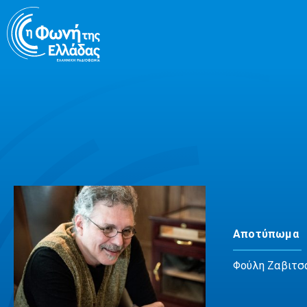
Μετάβαση
σε
περιεχόμενο
Αποτύπωμα
Φούλη Ζαβιτσ