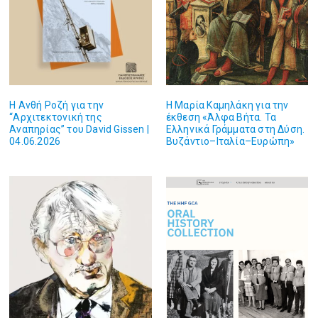
Η Ανθή Ροζή για την
Η Μαρία Καμηλάκη για την
“Αρχιτεκτονική της
έκθεση «Άλφα Βήτα. Τα
Αναπηρίας” του David Gissen |
Ελληνικά Γράμματα στη Δύση.
04.06.2026
Βυζάντιο–Ιταλία–Ευρώπη»