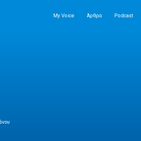
My Voice
Άρθρα
Podcast
άνου