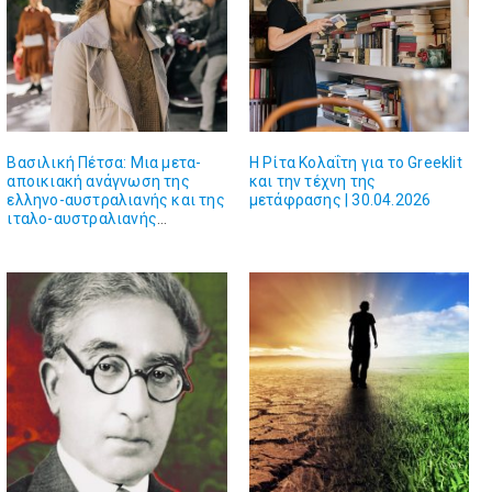
Βασιλική Πέτσα: Μια μετα-
Η Ρίτα Κολαΐτη για το Greeklit
αποικιακή ανάγνωση της
και την τέχνη της
ελληνο-αυστραλιανής και της
μετάφρασης | 30.04.2026
ιταλο-αυστραλιανής
λογοτεχνίας