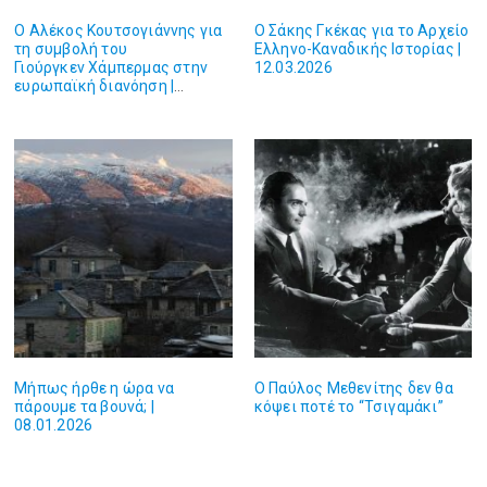
Ο Αλέκος Κουτσογιάννης για
Ο Σάκης Γκέκας για το Αρχείο
τη συμβολή του
Ελληνο-Καναδικής Ιστορίας |
Γιούργκεν Χάμπερμας στην
12.03.2026
ευρωπαϊκή διανόηση |
19.03.2026
Μήπως ήρθε η ώρα να
Ο Παύλος Μεθενίτης δεν θα
πάρουμε τα βουνά; |
κόψει ποτέ το “Τσιγαμάκι”
08.01.2026