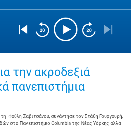
ια την ακροδεξιά
κά πανεπιστήμια
ε τη Φούλη Ζαβιτσάνου, συνάντησε τον Στάθη Γουργουρή,
υδών στο Πανεπιστήμιο Columbia της Νέας Υόρκης αλλά