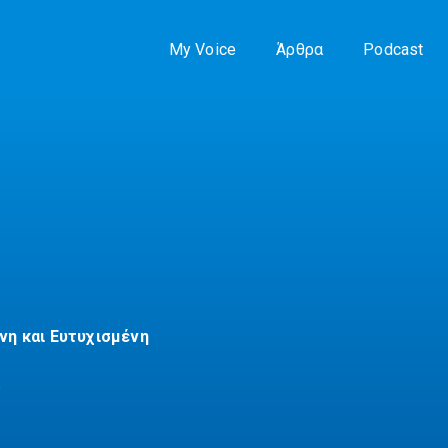
My Voice
Άρθρα
Podcast
η και Ευτυχισμένη
α