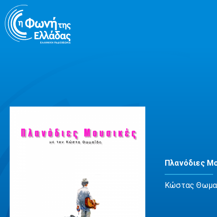
Μετάβαση
σε
περιεχόμενο
Πλανόδιες Μ
Κώστας Θωμα