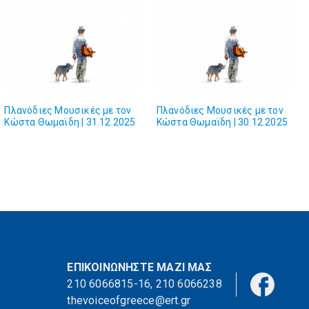
Πλανόδιες Mουσικές με τον
Πλανόδιες Mουσικές με τον
Κώστα Θωμαϊδη | 31.12.2025
Κώστα Θωμαϊδη | 30.12.2025
ΕΠΙΚΟΙΝΩΝΗΣΤΕ ΜΑΖΙ ΜΑΣ
210 6066815-16
,
210 6066238
thevoiceofgreece@ert.gr