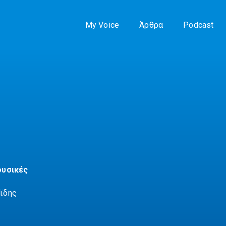
My Voice
Άρθρα
Podcast
ουσικές
ϊδης