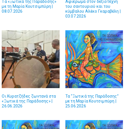
Tα «Ξωτικά της Παράδοσης»
Aφιέρωμα στον δεξιοτέχνη
με τη Μαρία Κουτσιμπύρη |
του σαντουριού και του
08.07.2026
κύμβαλου Αλέκο Γκαραβέλη |
03.07.2026
Οι Κυρατζήδες ζωντανά στα
Τα “Ξωτικά της Παράδοσης”
«Ξωτικά της Παράδοσης» |
με τη Μαρία Κουτσιμπύρη |
26.06.2026
25.06.2026