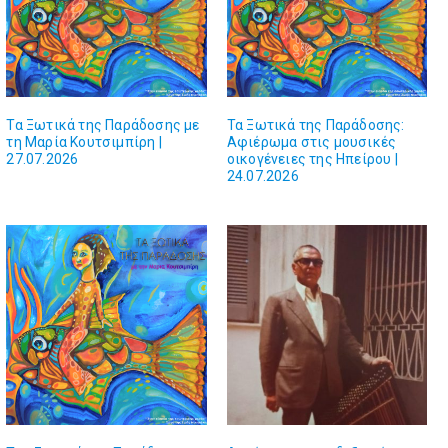
Τα Ξωτικά της Παράδοσης με
Τα Ξωτικά της Παράδοσης:
τη Μαρία Κουτσιμπίρη |
Αφιέρωμα στις μουσικές
27.07.2026
οικογένειες της Ηπείρου |
24.07.2026