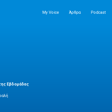
My Voice
Άρθρα
Podcast
της Εβδομάδας
ραλή