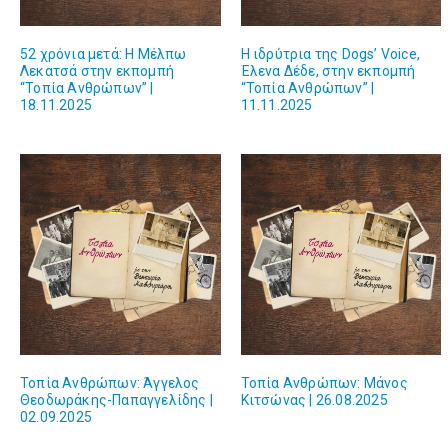
52 χρόνια μετά: Η Μέλπω
Η ιδρύτρια της Dogs’ Voice,
Λεκατσά στην εκπομπή
Έλενα Δέδε, στην εκπομπή
“Τοπία Ανθρώπων” |
“Τοπία Ανθρώπων” |
18.11.2025
11.11.2025
Τοπία Ανθρώπων: Άγγελος
Τοπία Ανθρώπων: Μάνος
Θεοδωράκης-Παπαγγελίδης |
Κιτσώνας | 26.08.2025
02.09.2025