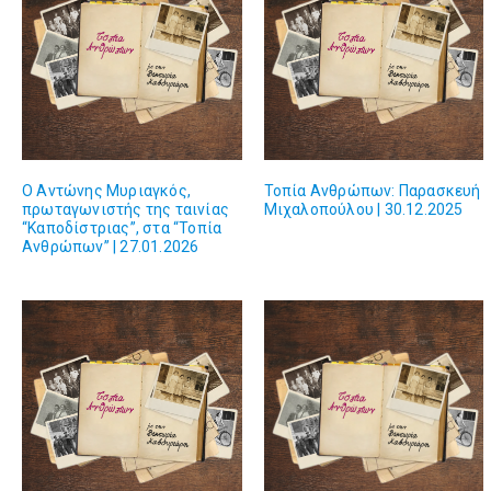
O Αντώνης Μυριαγκός,
Τοπία Ανθρώπων: Παρασκευή
πρωταγωνιστής της ταινίας
Μιχαλοπούλου | 30.12.2025
“Καποδίστριας”, στα “Τοπία
Ανθρώπων” | 27.01.2026