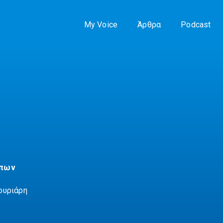
My Voice
Άρθρα
Podcast
ώπων
ουριάρη