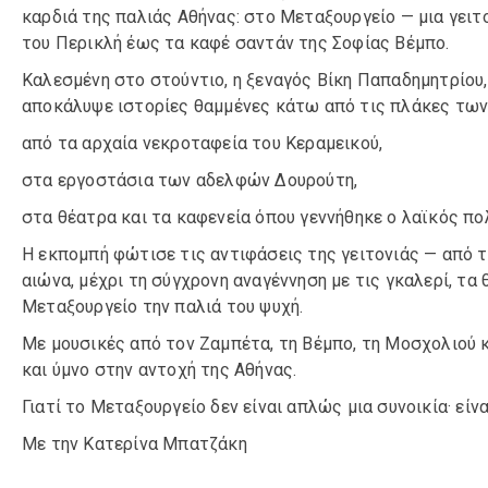
καρδιά της παλιάς Αθήνας: στο Μεταξουργείο — μια γειτο
του Περικλή έως τα καφέ σαντάν της Σοφίας Βέμπο.
Καλεσμένη στο στούντιο, η ξεναγός Βίκη Παπαδημητρίου
αποκάλυψε ιστορίες θαμμένες κάτω από τις πλάκες των
από τα αρχαία νεκροταφεία του Κεραμεικού,
στα εργοστάσια των αδελφών Δουρούτη,
στα θέατρα και τα καφενεία όπου γεννήθηκε ο λαϊκός πο
Η εκπομπή φώτισε τις αντιφάσεις της γειτονιάς — από 
αιώνα, μέχρι τη σύγχρονη αναγέννηση με τις γκαλερί, τα
Μεταξουργείο την παλιά του ψυχή.
Με μουσικές από τον Ζαμπέτα, τη Βέμπο, τη Μοσχολιού κ
και ύμνο στην αντοχή της Αθήνας.
Γιατί το Μεταξουργείο δεν είναι απλώς μια συνοικία· είναι
Με την Κατερίνα Μπατζάκη