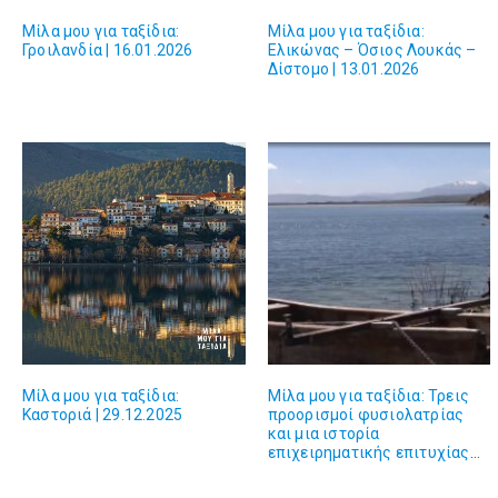
Μίλα μου για ταξίδια:
Μίλα μου για ταξίδια:
Γροιλανδία | 16.01.2026
Ελικώνας – Όσιος Λουκάς –
Δίστομο | 13.01.2026
Μίλα μου για ταξίδια:
Μίλα μου για ταξίδια: Τρεις
Καστοριά | 29.12.2025
προορισμοί φυσιολατρίας
και μια ιστορία
επιχειρηματικής επιτυχίας
στη Δυτική Μακεδονία