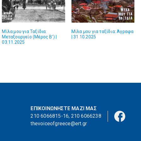
Μίλα μου για Ταξίδια:
Μίλα μου για ταξίδια: Άγραφα
Μεταξουργείο (Μέρος Β’) |
| 31.10.2025
03.11.2025
ΕΠΙΚΟΙΝΩΝΗΣΤΕ ΜΑΖΙ ΜΑΣ
210 6066815-16
,
210 6066238
thevoiceofgreece@ert.gr