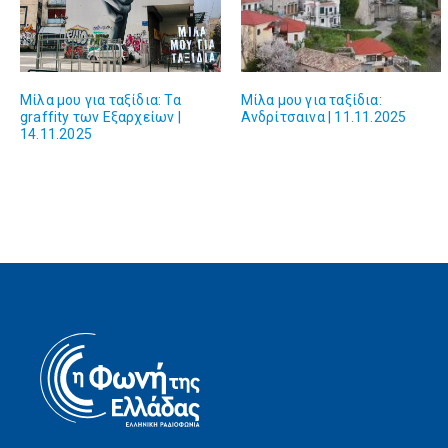
Μίλα μου για ταξίδια: Τα
Μίλα μου για ταξίδια:
graffity των Εξαρχείων |
Ανδρίτσαινα | 11.11.2025
14.11.2025