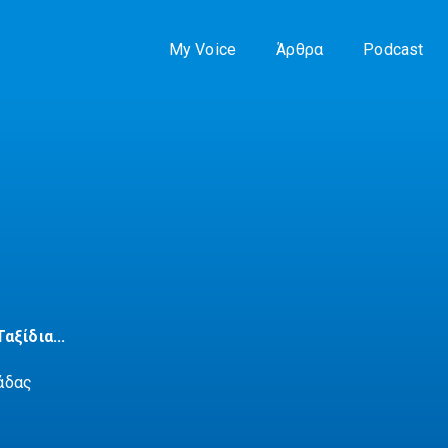
My Voice
Άρθρα
Podcast
αξίδια...
άδας