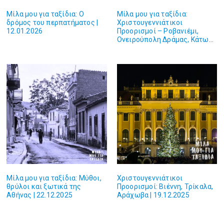
Μίλα μου για ταξίδια: Ο
Μίλα μου για ταξίδια:
δρόμος του περπατήματος |
Χριστουγεννιάτικοι
12.01.2026
Προορισμοί – Ροβανιέμι,
Ονειρούπολη Δράμας, Κάτω
Ιταλία | 09.01.2026
Μίλα μου για ταξίδια: Μύθοι,
Χριστουγεννιάτικοι
θρύλοι και ξωτικά της
Προορισμοί: Βιέννη, Τρίκαλα,
Αθήνας | 22.12.2025
Αράχωβα | 19.12.2025