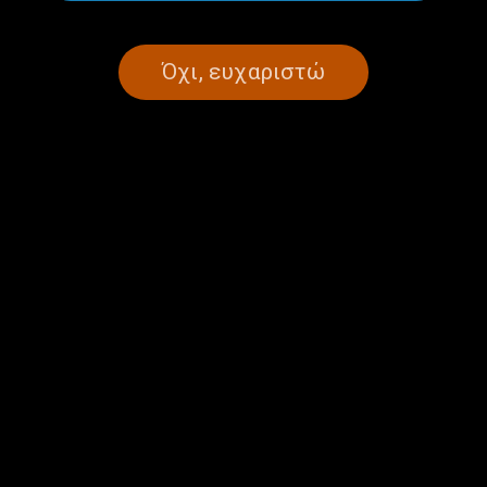
Στράτος… Όνομα βαρύ σαν ιστορία |
13.12.2024
13/12/2024
Όχι, ευχαριστώ
ΩΡΑ ΕΛΛΑΔΑΣ
ΑΦΙΕΡΏΜΑΤΑ
ΠΟΛΙΤΙΣΜΌΣ
Τον ξέρετε μωρέ παιδιά τον Νίκο
τον τρελάκια; | 25.11.2024
25/11/2024
ΩΡΑ ΕΛΛΑΔΑΣ
ΑΦΙΕΡΏΜΑΤΑ
ΜΟΥΣΙΚΉ
Η ιστορία και το έργο του θρυλικού
“Τσάντα” | 09.10.2024
09/10/2024