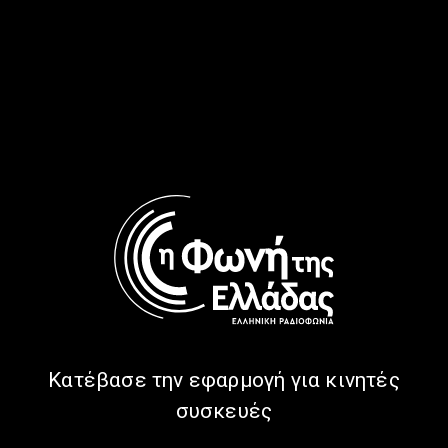
Γιώργο Διονυσόπουλο | 25.11.2025
25/11/2025
ΠΑΡΕ ΤΟΝ ΧΡΟΝΟ ΣΟΥ
ΕΝΗΜΈΡΩΣΗ
ΟΜΟΓΈΝΕΙΑ
Πάρε τον Χρόνο σου, με τον
Προκόπη Αγγελόπουλο | 02.10.2025
02/10/2025
Η ΕΛΛΑΔΑ ΣΤΟΝ ΚΟΣΜΟ
ΕΝΗΜΈΡΩΣΗ
“Η Ελλάδα στον Κόσμο” με τον
Γιώργο Διονυσόπουλο | 20.08.2025
Κατέβασε την εφαρμογή για κινητές
20/08/2025
συσκευές