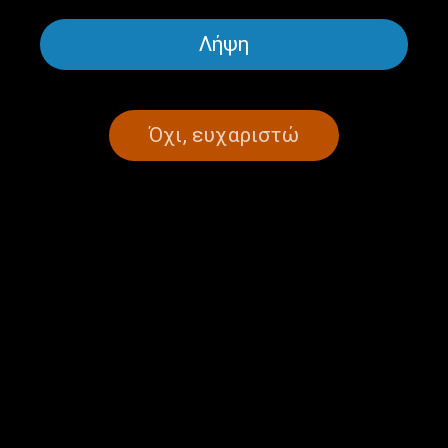
Λήψη
ΠΑΡΕ ΤΟΝ ΧΡΟΝΟ ΣΟΥ
ΕΝΗΜΈΡΩΣΗ
Πάρε τον Χρόνο σου | 1-2-2024
Όχι, ευχαριστώ
01/02/2024
ΣΕΛΙΔΑ 1ΑΠΟ 1