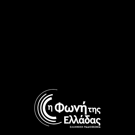
Πάρε τον Χρόνο σου, με τον
Προκόπη Αγγελόπουλο | 14.11.2025
14/11/2025
ΠΑΡΕ ΤΟΝ ΧΡΟΝΟ ΣΟΥ
ΕΝΗΜΈΡΩΣΗ
Πάρε τον Χρόνο σου, με τον
Προκόπη Αγγελόπουλο | 6-12-2024
06/12/2024
Η ΕΛΛΑΔΑ ΣΤΟΝ ΚΟΣΜΟ
ΕΝΗΜΈΡΩΣΗ
Η Ελλάδα στον Κόσμο με τον Γιώργο
Διονυσόπουλο | 24.04.2024
24/04/2024