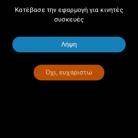
Κατέβασε την εφαρμογή για κινητές
συσκευές
ΠΑΡΕ ΤΟΝ ΧΡΟΝΟ ΣΟΥ
ΕΝΗΜΈΡΩΣΗ
ΣΥΝΕΝΤΕΎΞΕΙΣ
Πάρε τον Χρόνο σου | 14.08.2023
Λήψη
14/08/2023
Όχι, ευχαριστώ
ΠΑΡΕ ΤΟΝ ΧΡΟΝΟ ΣΟΥ
ΕΝΗΜΈΡΩΣΗ
ΣΥΝΕΝΤΕΎΞΕΙΣ
Πάρε τον Χρόνο σου με τον Προκόπη
Αγγελόπουλο | 19.07.2023
19/07/2023