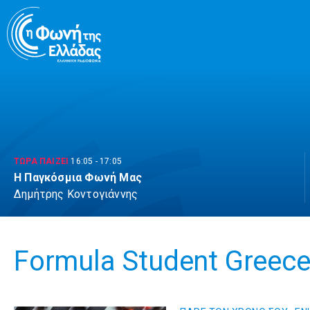
Μετάβαση
σε
περιεχόμενο
ΤΩΡΑ ΠΑΙΖΕΙ
16:05
-
17:05
Η Παγκόσμια Φωνή Μας
Δημήτρης Κοντογιάννης
Formula Student Greec