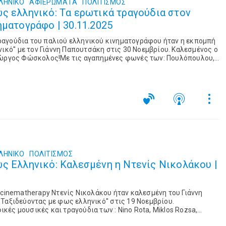
ΛΗΝΙΚΟ
ΑΦΙΕΡΏΜΑΤΑ
ΠΟΛΙΤΙΣΜΌΣ
ς ελληνικό: Tα ερωτικά τραγούδια στον
ηματογράφο | 30.11.2025
αγούδια του παλιού ελληνικού κινηματογράφου ήταν η εκπομπή
νικό'' με τον Γιάννη Παπουτσάκη στις 30 Νοεμβρίου. Καλεσμένος ο
ιώργος Φώσκολος!Με τις αγαπημένες φωνές των: Πουλόπουλου,
η, Δημητριάδη, Μάνου, Καρέζη,...
ΛΗΝΙΚΟ
ΠΟΛΙΤΙΣΜΌΣ
ς Ελληνικό: Καλεσμένη η Ντενίς Νικολάκου |
 cinematherapy Ντενίς Νικολάκου ήταν καλεσμένη του Γιάννη
Ταξιδεύοντας με φως ελληνικό'' στις 19 Νοεμβρίου.
ές μουσικές και τραγούδια των : Nino Rota, Miklos Rozsa,
ράκη, Henry Mancini κ.ά ...