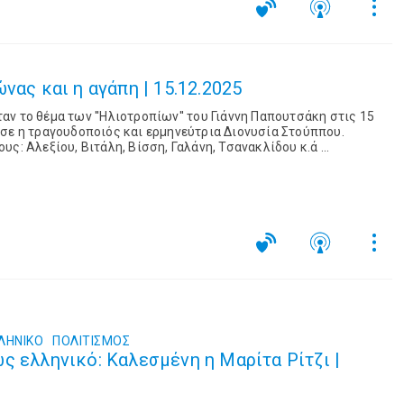
νας και η αγάπη | 15.12.2025
ήταν το θέμα των ''Ηλιοτροπίων'' του Γιάννη Παπουτσάκη στις 15
σε η τραγουδοποιός και ερμηνεύτρια Διονυσία Στούππου.
Ακούστηκν τραγούδια από τους: Αλεξίου, Βιτάλη, Βίσση, Γαλάνη, Τσανακλίδου κ.ά ...
ΛΗΝΙΚΟ
ΠΟΛΙΤΙΣΜΌΣ
ς ελληνικό: Καλεσμένη η Μαρίτα Ρίτζι |