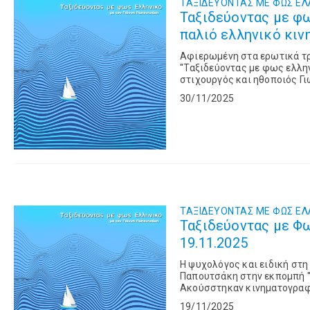
ΤΑΞΙΔΕΥΟΝΤΑΣ ΜΕ ΦΩΣ ΕΛ
Ταξιδεύοντας με φω
παλιό ελληνικό κιν
Αφιερωμένη στα ερωτικά τρ
''Ταξιδεύοντας με φως ελλη
στιχουργός και ηθοποιός Γ
Μαρινέλλας, Βάνου, Αστεριάδ
30/11/2025
ΤΑΞΙΔΕΥΟΝΤΑΣ ΜΕ ΦΩΣ ΕΛ
Ταξιδεύοντας με Φω
19.11.2025
Η ψυχολόγος και ειδική στη
Παπουτσάκη στην εκπομπή ''
Ακούσστηκαν κινηματογραφικ
Μάνου Χατζιδάκι, Μίκη Θεοδω
19/11/2025