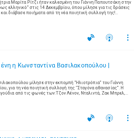
τρια Μαρίτα Ρίτζι ήταν καλεσμένη του Γιάννη Παπουτσάκη στην
ως ελληνικό'' στις 14 Δεκεμβρίου, όπου μίλησε για τις δράσεις
 και διάβασε ποιήματα από τη νέα ποιητική συλλογή της!
ν αγάπη, τα παιδιά...
μένη η Κωνσταντίνα Βασιλακοπούλου |
ιλακοπούλου μίλησε στην εκπομπή ''Ηλιοτρόπια'' του Γιάννη
υ, για τη νέα ποιητική συλλογή της ''Σταγόνα αθανασίας''. Η
γούδια από τις φωνές των:Τζον Λένον, Νταλιντά, Ζακ Μπρελ,
αγκούλη, Σαρλ Τρενέ κ.ά...