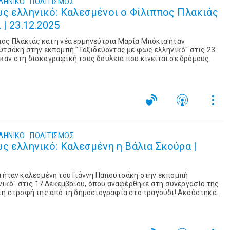
ΛΗΝΙΚΟ
ΠΟΛΙΤΙΣΜΌΣ
ς ελληνικό: Καλεσμένοι ο Φίλιππος Πλακιάς
| 23.12.2025
ος Πλακιάς και η νέα ερμηνεύτρια Μαρία Μπόκια ήταν
υτσάκη στην εκπομπή ''Ταξιδεύοντας με φως ελληνικό'' στις 23
καν στη δισκογραφική τους δουλειά που κινείται σε δρόμους
ς και στη διαδρομή τους στο τραγούδι! ...
ΛΗΝΙΚΟ
ΠΟΛΙΤΙΣΜΌΣ
ς ελληνικό: Καλεσμένη η Βάλια Σκούρα |
α ήταν καλεσμένη του Γιάννη Παπουτσάκη στην εκπομπή
νικό'' στις 17 Δεκεμβρίου, όπου αναφέρθηκε στη συνεργασία της
 τη στροφή της από τη δημοσιογραφία στο τραγούδι! Ακούστηκαν
αι τους: Πουλόπουλο, ...