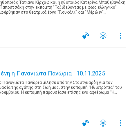
 ηθοποιός Τατιάνα Κίρχοφ και η ηθοποιός Κατερίνα Μπαξεβανάκη
 Παπουτσάκη στην εκπομπή ''Ταξιδεύοντας με φως ελληνικό''
έρθηκαν στα θεατρικά έργα ''Γιουκάλι'' και ''Μέριλιν''
ι. ...
ένη η Παναγιώτα Πανώρια | 10.11.2025
ς Παναγιώτα Πανώρια μίλησε από την Στουτγκάρδη για τον
μασία της αγάπης στη ζωή μας, στην εκπομπή ''Ηλιοτρόπια'' του
Νοεμβρίου. Η εκπομπή παρουσίασε επίσης ένα αφιέρωμα ''Η
ματα του Λειβαδίτη, του Αν...