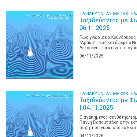
ΤΑΞΙΔΕΥΟΝΤΑΣ ΜΕ ΦΩΣ ΕΛ
Ταξιδεύοντας με Φω
06.11.2025
Πως γνώρισε ο Κούνδουρος τ
''Δράκο''; Πως κατάφερε ο 
Δεξαμενή; Ποιο είναι το αγ
εκπομπή ''Ταξιδεύοντας με φ
06/11/2025
ΤΑΞΙΔΕΥΟΝΤΑΣ ΜΕ ΦΩΣ ΕΛ
Ταξιδεύοντας με Φ
| 04.11.2025
Ο αγαπημένος συνθέτης/ερ
Γιάννη Παπουτσάκη στην εκπ
συζήτηση γύρω από το θεατρ
...
04/11/2025