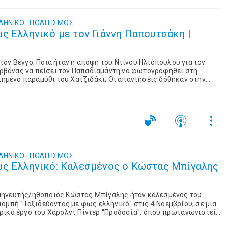
ΛΗΝΙΚΟ
ΠΟΛΙΤΙΣΜΌΣ
ς Ελληνικό με τον Γιάννη Παπουτσάκη |
ον Βέγγο; Ποια ήταν η άποψη του Ντίνου Ηλιόπουλου για τον
Νιρβάνας να πείσει τον Παπαδιαμάντη να φωτογραφηθεί στη
απημένο παραμύθι του Χατζιδάκι; Οι απαντήσεις δόθηκαν στην
ως ελληνικό'' του Γιάννη Παπουτσάκη στ...
ΛΗΝΙΚΟ
ΠΟΛΙΤΙΣΜΌΣ
ως Ελληνικό: Καλεσμένος ο Κώστας Μπίγαλης
μηνευτής/ηθοποιός Κώστας Μπίγαλης ήταν καλεσμένος του
ομπή ''Ταξιδεύοντας με φως ελληνικό'' στις 4 Νοεμβρίου, σε μια
ικό έργο του Χάρολντ Πίντερ ''Προδοσία'', όπου πρωταγωνιστεί.