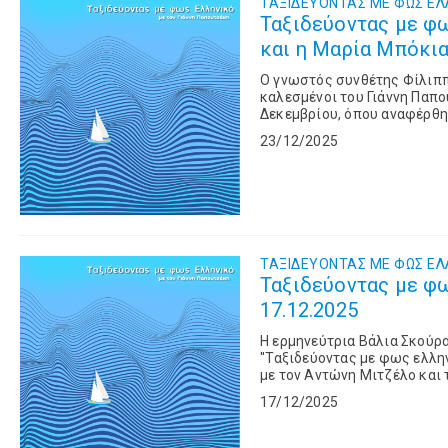
ΤΑΞΙΔΕΥΟΝΤΑΣ ΜΕ ΦΩΣ ΕΛ
Ταξιδεύοντας με φω
και η Μαρία Μπόκια 
Ο γνωστός συνθέτης Φίλιππ
καλεσμένοι του Γιάννη Παπο
Δεκεμβρίου, όπου αναφέρθη
λαϊκούς και μπαλάντας, καθώ
23/12/2025
ΤΑΞΙΔΕΥΟΝΤΑΣ ΜΕ ΦΩΣ ΕΛ
Ταξιδεύοντας με φω
17.12.2025
Η ερμηνεύτρια Βάλια Σκούρ
''Ταξιδεύοντας με φως ελλη
με τον Αντώνη Μιτζέλο και
τραγούδια από τη φωνή της κ
17/12/2025