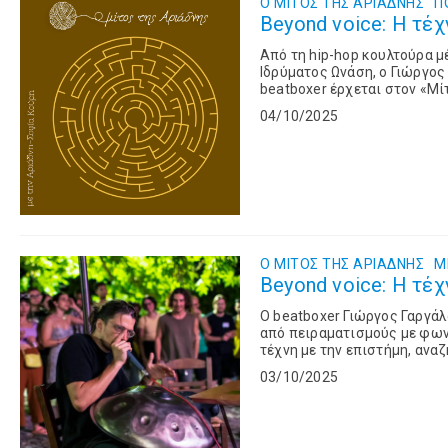
Ο ΜΙΤΟΣ ΤΗΣ ΑΡΙΑΔΝΗΣ
Π
Beyond voice: Η τέχ
Από τη hip-hop κουλτούρα μ
Ιδρύματος Ωνάση, ο Γιώργος
beatboxer έρχεται στον «Μί
με φωνές, αναπνοές, ακουστ
04/10/2025
αναζητά την ελευθερία και 
Ο ΜΙΤΟΣ ΤΗΣ ΑΡΙΑΔΝΗΣ
Μ
Beyond voice: Η τέχ
O beatboxer Γιώργος Γαργάλ
από πειραματισμούς με φωνέ
τέχνη με την επιστήμη, αναζ
03/10/2025