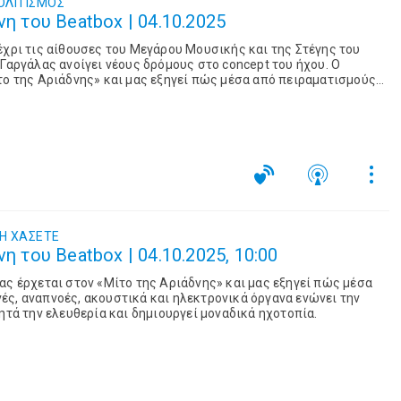
ΟΛΙΤΙΣΜΌΣ
νη του Beatbox | 04.10.2025
έχρι τις αίθουσες του Μεγάρου Μουσικής και της Στέγης του
 Γαργάλας ανοίγει νέους δρόμους στο concept του ήχου. O
το της Αριάδνης» και μας εξηγεί πώς μέσα από πειραματισμούς
ικά και ηλεκτρονικά όργανα ενώνει την τέχνη με την επιστήμη,
δημιουργεί μοναδικά ηχοτοπία.
Η ΧΆΣΕΤΕ
νη του Beatbox | 04.10.2025, 10:00
ας έρχεται στον «Μίτο της Αριάδνης» και μας εξηγεί πώς μέσα
ς, αναπνοές, ακουστικά και ηλεκτρονικά όργανα ενώνει την
ητά την ελευθερία και δημιουργεί μοναδικά ηχοτοπία.