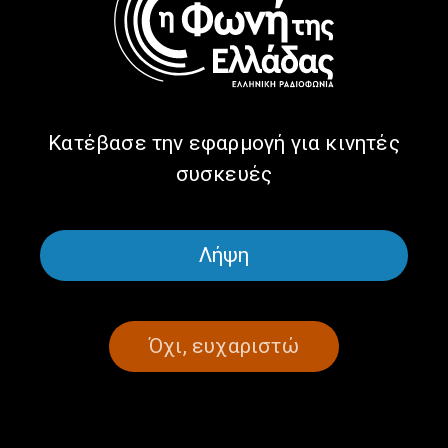
ΠΑΡΕ ΤΟΝ ΧΡΟΝΟ ΣΟΥ
ΣΥΝΕΝΤΕΎΞΕΙΣ
Η Δώρα Γιαννίτση από τη Μόσχα
στην εκπομπή “Πάρε τον Χρόνο
σου”|14.03.2025
14/03/2025
Κατέβασε την εφαρμογή για κινητές
συσκευές
ΣΕΛΙΔΑ 1ΑΠΟ 1
Λήψη
Όχι, ευχαριστώ