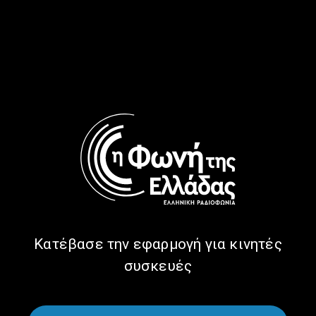
Έρωτας Αρχάγγελος γεννημένος
μέσα από την Αντίσταση |
17.04.2025
17/04/2025
ΩΡΑ ΕΛΛΑΔΑΣ
ΑΦΙΕΡΏΜΑΤΑ
ΠΟΛΙΤΙΣΜΌΣ
Άλκης Θρύλος… Η κριτικός τέχνης
που έγραψε ιστορία | 9.12.2024
09/12/2024
Κατέβασε την εφαρμογή για κινητές
ΩΡΑ ΕΛΛΑΔΑΣ
ΑΦΙΕΡΏΜΑΤΑ
συσκευές
ΠΟΛΙΤΙΣΜΌΣ
Επειδή η ζωή μας χωρίς Ρίτσο, θα
ήταν φτωχή… |11.11.2024