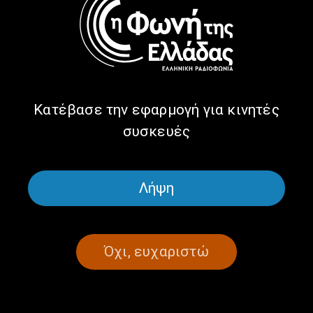
ΑΚΟΥ ΝΑ ΔΕΙΣ ΚΑΙ ΚΟΙΤΑ ΝΑ ΑΚΟΥΣΕΙΣ
ΑΘΛΗΤΙΣΜΌΣ
Μας ζώσαν… τα φίδια | 10.12.2024
10/12/2024
Κατέβασε την εφαρμογή για κινητές
συσκευές
ΩΡΑ ΕΛΛΑΔΑΣ
ΑΦΙΕΡΏΜΑΤΑ
ΜΟΥΣΙΚΉ
ΠΟΛΙΤΙΣΜΌΣ
Αφιέρωμα: Τα θρυλικά νυχτερινά
Λήψη
στέκια μιας άλλης εποχής, μέρος 1ο
| 22.02.2024
22/02/2024
Όχι, ευχαριστώ
ΩΡΑ ΕΛΛΑΔΑΣ
ΠΟΛΙΤΙΣΜΌΣ