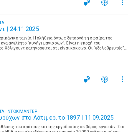
ΤΑ
ντ | 24.11.2025
ρικάνικη ταινία. Η αλήθεια όντως ξεπαρνά τη σφαίρα της
 ένα ανελέητο “κυνήγι μαγισσών”. Είναι η εποχή του
ο Χόλιγουντ κατηγορείται ότι είναι κόκκινο. Οι “εξολοθρευτές”
τους… και καταλήγουν σε μια λίστα 10 ανθρώπων της τέχνης, από
more
ΤΑ
ΝΤΟΚΙΜΑΝΤΈΡ
ρύχων στο Λάτιμερ, το 1897 | 11.09.2025
ιθέσεις του κράτους και της εργοδοσίας σε βάρος εργατών. Στο
τις ΗΠΑ η μεγάλη εξέγερση και απεργία 10.000 ανθρακωρύχων