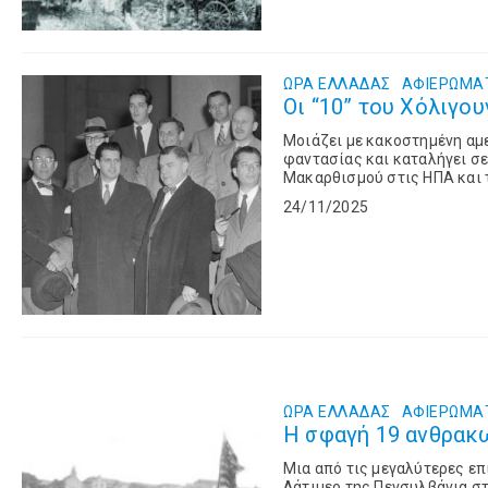
ΩΡΑ ΕΛΛΑΔΑΣ
ΑΦΙΕΡΏΜΑ
Οι “10” του Χόλιγου
Μοιάζει με κακοστημένη αμε
φαντασίας και καταλήγει σε
Μακαρθισμού στις ΗΠΑ και τ
πρέπει να βρουν τα θύματα 
24/11/2025
τα μεγάλα ονόματα ...
Read 
ΩΡΑ ΕΛΛΑΔΑΣ
ΑΦΙΕΡΏΜΑ
Η σφαγή 19 ανθρακω
Μια από τις μεγαλύτερες επ
Λάτιμερ της Πενσυλβάνια σ