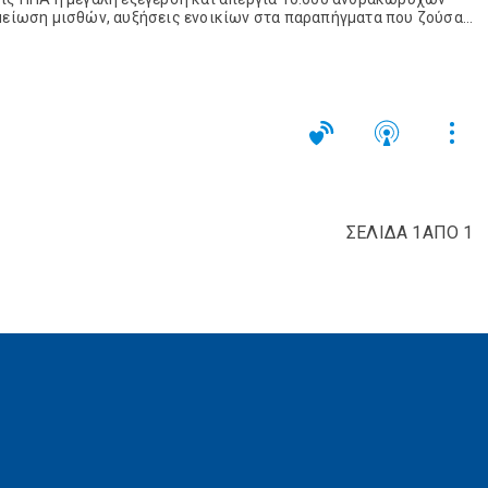
 μείωση μισθών, αυξήσεις ενοικίων στα παραπήγματα που ζούσαν
ία. Και το κυριότερο… καμία ασφάλεια για τη ζωή τους… Οι
ad more
ΣΕΛΙΔΑ 1ΑΠΟ 1