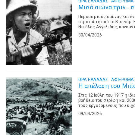
ΩΡΑ ΕΛΛΑΔΑΣ
ΑΦΙΕΡΏΜΑ
Μισό αιώνα πριν… στ
Πέρασε μισός αιώνας και έν
στρατιώτη από το Βιετνάμ. 
Νικόλας Αγγελίδης, κάνουν 
αποικιοκράτες και τους επί
30/04/2026
αντίσταση των Βιετμιν με ...
ΩΡΑ ΕΛΛΑΔΑΣ
ΑΦΙΕΡΏΜΑ
Η απέλαση του Μπίσ
Στις 12 Ιούλη του 1917 η ι
βοήθεια του σερίφη και 20
τους εργαζόμενους που είχα
μεταλλωρύχοι που χωρίστηκα
09/04/2026
...
Read more