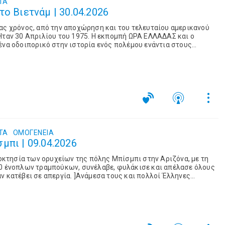
ΤΑ
ο Βιετνάμ | 30.04.2026
ας χρόνος, από την αποχώρηση και του τελευταίου αμερικανού
Ήταν 30 Απριλίου του 1975. Η εκπομπή ΩΡΑ ΕΛΛΑΔΑΣ και ο
ένα οδοιπορικό στην ιστορία ενός πολέμου ενάντια στους
δοξους νέους κατακτητές… Η ιστορία μας ξεκινάει από την
Read more
ΤΑ
ΟΜΟΓΈΝΕΙΑ
μπι | 09.04.2026
διοκτησία των ορυχείων της πόλης Μπίσμπι στην Αριζόνα, με τη
00 ένοπλων τραμπούκων, συνέλαβε, φυλάκισε και απέλασε όλους
ν κατέβει σε απεργία. ]Ανάμεσα τους και πολλοί Έλληνες
ν από τις οικογένειες και τα παιδιά τους… Είναι μια από τις πιο