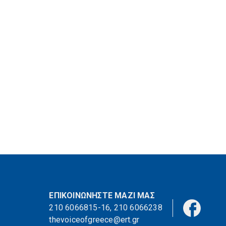
ΕΠΙΚΟΙΝΩΝΗΣΤΕ ΜΑΖΙ ΜΑΣ
210 6066815-16
,
210 6066238
thevoiceofgreece@ert.gr