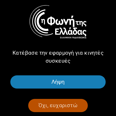
Τσιτσάνη με το μπουζούκι του! |
03.07.2027
03/07/2025
ΩΡΑ ΕΛΛΑΔΑΣ
ΑΦΙΕΡΏΜΑΤΑ
ΜΟΥΣΙΚΉ
Το ρεμπέτικο τραγούδι στην Κατοχή
και την Αντίσταση | 28.10.2024
Κατέβασε την εφαρμογή για κινητές
28/10/2024
συσκευές
Λήψη
ΣΕΛΙΔΑ 1ΑΠΟ 1
Όχι, ευχαριστώ