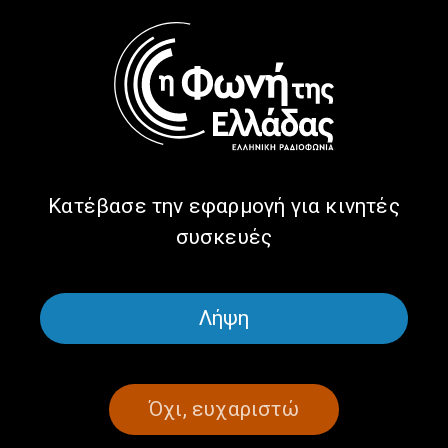
υπερασπίζεται τη γλώσσα της είναι
ευάλωτη
11/08/2023
Η ΠΑΓΚΟΣΜΙΑ ΦΩΝΗ ΜΑΣ
Στάθης Γιαννίκος: Πως η Ελλάδα
έχασε την Ρωσία
Κατέβασε την εφαρμογή για κινητές
συσκευές
29/06/2023
Λήψη
ΣΕΛΙΔΑ 1ΑΠΟ 1
Όχι, ευχαριστώ