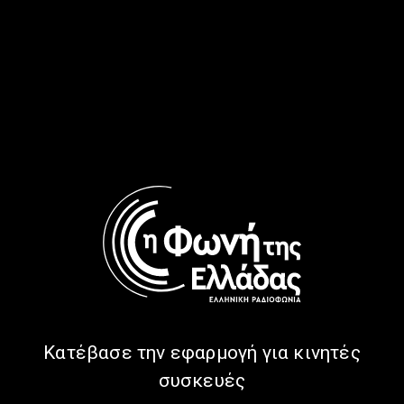
15.04.2026
15/04/2026
ΩΡΑ ΕΛΛΑΔΑΣ
ΜΟΥΣΙΚΉ
ΣΥΝΕΝΤΕΎΞΕΙΣ
Επιμένουμε… ρεμπέτικα και ωραία |
01.12.2025
01/12/2025
ΩΡΑ ΕΛΛΑΔΑΣ
ΠΟΛΙΤΙΣΜΌΣ
ΣΥΝΕΝΤΕΎΞΕΙΣ
Όλοι οι ρεμπέτες του ντουνιά…
ξέρουν που θα βρεθούν 10-12
Οκτωβρίου | 02.10.2025
Κατέβασε την εφαρμογή για κινητές
συσκευές
02/10/2025