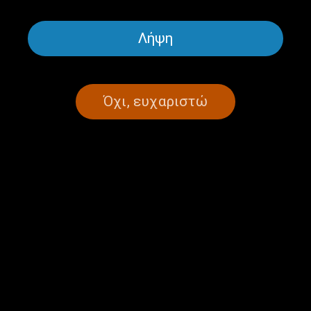
Λήψη
ΩΡΑ ΕΛΛΑΔΑΣ
ΠΟΛΙΤΙΣΜΌΣ
Ρεμπετοσύναξη… | 11.10.2024
Όχι, ευχαριστώ
11/10/2024
ΣΕΛΙΔΑ 1ΑΠΟ 1