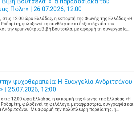
 Βιβή Βουτσελά: «Τα παραδοσιακά του
ας Πόλη» | 26.07.2026, 12:00
6, στις 12:00 ώρα Ελλάδας, η εκπομπή της Φωνής της Ελλάδας «Η
 Ροδαμίτη, φιλοξενεί τη συνθέτρια και δεξιοτέχνιδα του
αι την ερμηνεύτρια Βιβή Βουτσελά, με αφορμή τη συνεργασία
τους στο μουσικό έργο «Τα παραδοσιακά του σήμερα». Στο στ...
στην ψυχοθεραπεία: Η Ευαγγελία Ανδριτσάνου
 | 25.07.2026, 12:00
, στις 12:00 ώρα Ελλάδας, η εκπομπή της Φωνής της Ελλάδας «Η
η Ροδαμίτη, φιλοξενεί τη φιλόλογο, μεταφράστρια, συγγραφέα και
 Ανδριτσάνου. Με αφορμή την πολύπλευρη πορεία της, η
 της λογοτεχνίας, του θε...