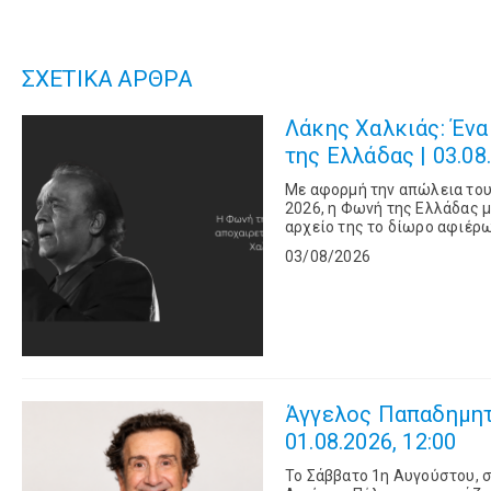
ΣΧΕΤΙΚΑ ΑΡΘΡΑ
Λάκης Χαλκιάς: Έν
της Ελλάδας | 03.08.
Με αφορμή την απώλεια του
2026, η Φωνή της Ελλάδας μ
αρχείο της το δίωρο αφιέρω
τιμώντας τη μνήμη ενός από
03/08/2026
Άγγελος Παπαδημητρ
01.08.2026, 12:00
Το Σάββατο 1η Αυγούστου, 