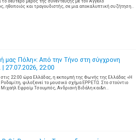
 το δεύτερο μέρος της συνέντευξης με τον Άγγελο
ρεται σε σημαντικές στιγμές της δημιουργι...
ή μας Πόλη»: Από την Τήνο στη σύγχρονη
| 27.07.2026, 22:00
, στις 22:00 ώρα Ελλάδας, η εκπομπή της Φωνής της Ελλάδας «Η
η Ροδαμίτη, φιλοξενεί το μουσικό σχήμα ΕΡΡΕΤΩ. Στο στούντιο
 Μιχαήλ Εφραίμ Τσουμπός, Ανδριανή Βιδάλη και&n...