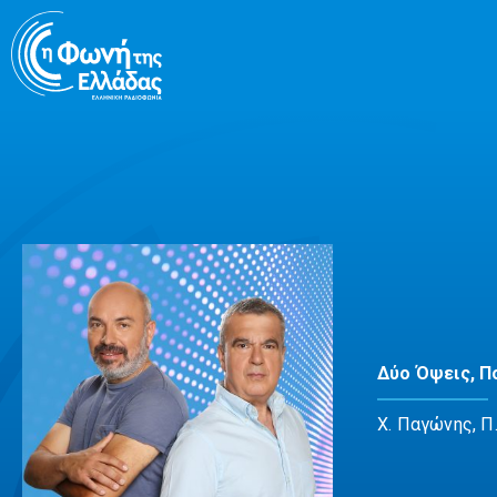
Μετάβαση
σε
περιεχόμενο
Δύο Όψεις, Π
Χ. Παγώνης, Π