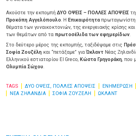
Ακούστε την εκπομπή
ΔΥΟ ΟΨΕΙΣ – ΠΟΛΛΕΣ ΑΠΟΨΕΙΣ
τ
Προκόπη Αγγελόπουλο
. Η
Επικαιρότητα
πρωταγωνίστησ
θέματα των γυναικοκτονιών, της ενεργειακής κρίσης και
των θεμάτων από τα
πρωτοσέλιδα των εφημερίδων
.
Στο δεύτερο μέρος της εκπομπής, ταξιδέψαμε στις
Πρέ
Σοφία Ζουζέλη
και “πετάξαμε” για
Ώκλαντ
Νέας Ζηλανδί
Ελληνικού εστιατορίου El Greco,
Κώστα Γρηγοράκη
, που 
Ολυμπία Σώχου
.
TAGS
ΔΥΟ ΟΨΕΙΣ, ΠΟΛΛΕΣ ΑΠΟΨΕΙΣ
ΕΝΗΜΈΡΩΣΗ
ΝΕΑ ΖΗΛΑΝΔΙΑ
ΣΟΦΙΑ ΖΟΥΖΕΛΗ
ΩΚΛΑΝΤ