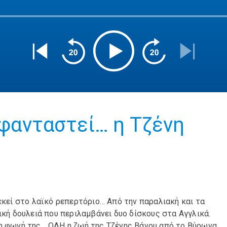
 φανταστεί… η Τζένη
εκεί στο λαϊκό ρεπερτόριο… Από την παραλιακή και τα
ική δουλειά που περιλαμβάνει δυο δίσκους στα Αγγλικά.
λη φωνή της… ΟΛΗ η ζωή της Τζένης Βάνου από το Βύρωνα