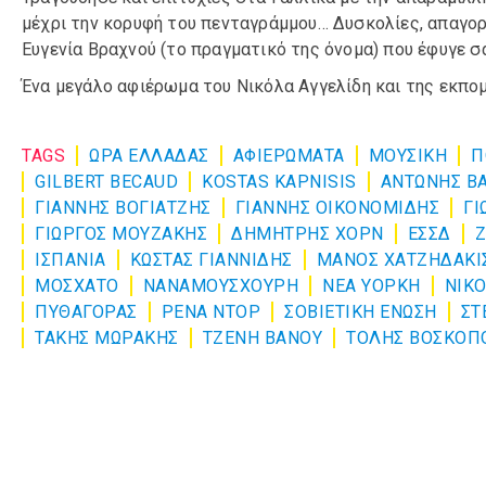
μέχρι την κορυφή του πενταγράμμου… Δυσκολίες, απαγορε
Ευγενία Βραχνού (το πραγματικό της όνομα) που έφυγε σ
Ένα μεγάλο αφιέρωμα του Νικόλα Αγγελίδη και της εκπ
TAGS
ΩΡΑ ΕΛΛΑΔΑΣ
ΑΦΙΕΡΏΜΑΤΑ
ΜΟΥΣΙΚΉ
Π
GILBERT BECAUD
KOSTAS KAPNISIS
ΑΝΤΩΝΗΣ Β
ΓΙΑΝΝΗΣ ΒΟΓΙΑΤΖΗΣ
ΓΙΑΝΝΗΣ ΟΙΚΟΝΟΜΙΔΗΣ
ΓΙ
ΓΙΩΡΓΟΣ ΜΟΥΖΑΚΗΣ
ΔΗΜΗΤΡΗΣ ΧΟΡΝ
ΕΣΣΔ
Ζ
ΙΣΠΑΝΙΑ
ΚΩΣΤΑΣ ΓΙΑΝΝΙΔΗΣ
ΜΑΝΟΣ ΧΑΤΖΗΔΑΚΙ
ΜΟΣΧΑΤΟ
ΝΑΝΑΜΟΥΣΧΟΥΡΗ
ΝΕΑ ΥΟΡΚΗ
ΝΙΚΟ
ΠΥΘΑΓΟΡΑΣ
ΡΕΝΑ ΝΤΟΡ
ΣΟΒΙΕΤΙΚΗ ΕΝΩΣΗ
ΣΤ
ΤΑΚΗΣ ΜΩΡΑΚΗΣ
ΤΖΕΝΗ ΒΑΝΟΥ
ΤΟΛΗΣ ΒΟΣΚΟΠ