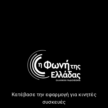
Δυστυχώς επτωχεύσαμεν… |
21.01.2026
21/01/2026
ΩΡΑ ΕΛΛΑΔΑΣ
ΑΦΙΕΡΏΜΑΤΑ
ΜΟΥΣΙΚΉ
ΠΟΛΙΤΙΣΜΌΣ
Ότι είπε και δεν έχετε φανταστεί…
η Τζένη Βάνου | 5.2.2025
05/02/2025
ΩΡΑ ΕΛΛΑΔΑΣ
ΝΤΟΚΙΜΑΝΤΈΡ
1972: Το σιδηροδρομικό δυστύχημα
στον Δοξαρά | 16.1.2025
Κατέβασε την εφαρμογή για κινητές
16/01/2025
συσκευές