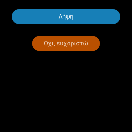
Λήψη
ΟΜΟΓΕΝΕΙΑΚΆ ΝΈΑ
Απόδημος Σαμιώτης “ζωντανεύει”
Όχι, ευχαριστώ
τον Πυθαγόρα με την βοήθεια της
τεχνολογίας
04/02/2021
ΣΕΛΙΔΑ 1ΑΠΟ 1