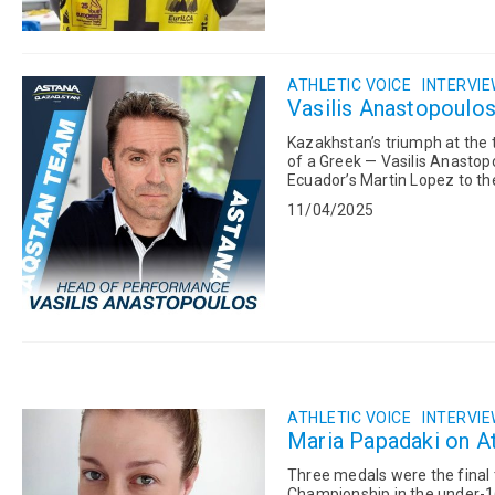
ATHLETIC VOICE
INTERVI
Vasilis Anastopoulos
Kazakhstan’s triumph at the t
of a Greek — Vasilis Anastopoulos. As head coach of the Astana team, Anas
Ecuador’s Martin Lopez to the
strategy, and exper...
11/04/2025
ATHLETIC VOICE
INTERVI
Maria Papadaki on At
Three medals were the final 
Championship in the under-16 and under-1