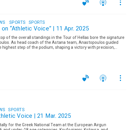
EWS
SPORTS
SPORTS
 on “Athletic Voice” | 11 Apr. 2025
op of the overall standings in the Tour of Hellas bore the signature
topoulos guided
 highest step of the podium, shaping a victory with precision,
EWS
SPORTS
hletic Voice | 21 Mar. 2025
tally for the Greek National Team at the European Airgun
8 age categories. Koufogianni, Koliavra, and