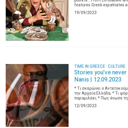
μάθετε... From Zimbabwe and Beijing, Buenos Aires and New York to Tokyo and Hanoi, the show
19/09/2023
TIME IN GREECE
CULTURE
Stories you’ve never
Nanis | 12.09.2023
* Τι σκαρώνει ο Αντετοκούμπο με κρασί; * Τι σχέση έχει το πιο 
την Αρχαία Ελλάδα; * Τι φόρεσε ένα Λετονός στο γήπεδο και έκανε όλο τον κόσμο να
παραμιλάει; * Πως ένωσε τη σκέψη του με τον Κόμπι Μπράιαντ ο Νόβακ Τζόκοβιτς; * Γιατί
12/09/2023