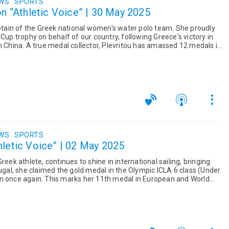
EWS
SPORTS
on “Athletic Voice” | 30 May 2025
aptain of the Greek national women's water polo team. She proudly
 Cup trophy on behalf of our country, following Greece's victory in
 amassed 12 medals in
EWS
SPORTS
hletic Voice” | 02 May 2025
reek athlete, continues to shine in international sailing, bringing
tugal, she claimed the gold medal in the Olympic ICLA 6 class (Under
h medal in European and World