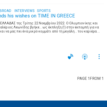
ABROAD
INTERVIEWS
SPORTS
ends his wishes on TIME IN GREECE
ΕΛΛΑΔΑΣ της Τρίτης 22 Νοεμβρίου 2022. Ο Ολυμπιονίκης και
έριος Λεωνίδης βγήκε... ως έκπληξη (!) στην εκπομπή για να
αι να μας πει ένα μικρό κομμάτι από τη μεγάλη... του καριέρα.
Επιμέλεια - παρουσίαση: Νικόλας Αγγελίδης S...
PAGE 1FROM 1