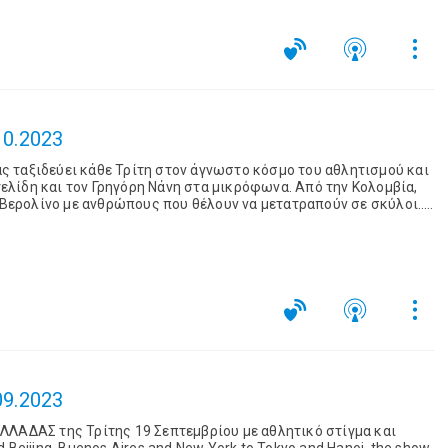
10.2023
 ταξιδεύει κάθε Τρίτη στον άγνωστο κόσμο του αθλητισμού και
γγελίδη και τον Γρηγόρη Νάνη στα μικρόφωνα. Από την Κολομβία,
ο Βερολίνο με ανθρώπους που θέλουν να μετατραπούν σε σκύλοι...
υ βγήκε οφσάιντ το 1972...
09.2023
ΛΛΑΔΑΣ της Τρίτης 19 Σεπτεμβρίου με αθλητικό στίγμα και