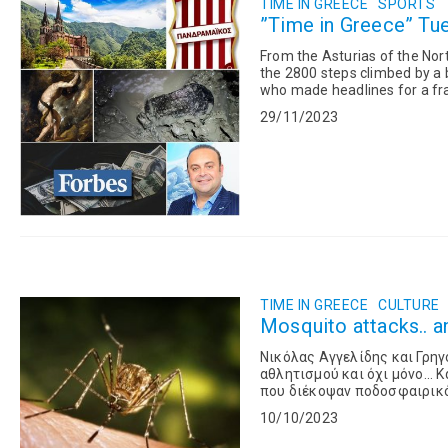
TIME IN GREECE
SPORTS
”Time in Greece” Tue
From the Asturias of the Nort
the 2800 steps climbed by a 
who made headlines for a frau
the richest teams...
29/11/2023
TIME IN GREECE
CULTURE
Mosquito attacks.. a
Νικόλας Αγγελίδης και Γρη
αθλητισμού και όχι μόνο... 
που διέκοψαν ποδοσφαιρικό 
για οξυγόνο στον πλάνήτη Άρη
10/10/2023