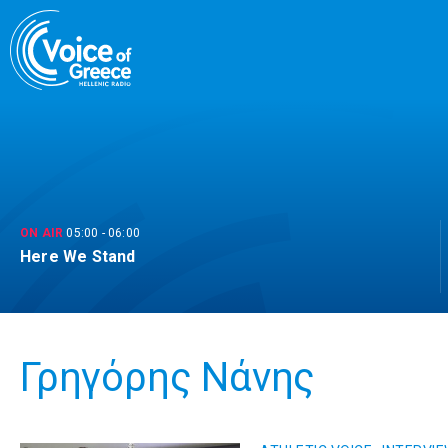
Skip
to
content
ON AIR
05:00
-
06:00
Here We Stand
Γρηγόρης Νάνης