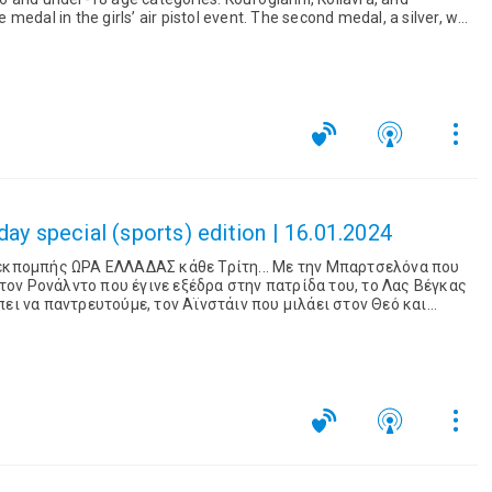
medal in the girls’ air pistol event. The second medal, a silver, was
...
ay special (sports) edition | 16.01.2024
 εκπομπής ΩΡΑ ΕΛΛΑΔΑΣ κάθε Τρίτη... Με την Μπαρτσελόνα που
ει να παντρευτούμε, τον Αϊνστάιν που μιλάει στον Θεό και
ρια ευρώ, την ...