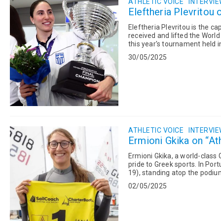
ATHLETIC VOICE
INTERVI
Eleftheria Plevritou 
Eleftheria Plevritou is the c
received and lifted the World
this year's tournament held in China. A true medal collector, Plevritou has
European...
30/05/2025
ATHLETIC VOICE
INTERVI
Ermioni Gkika on “At
Ermioni Gkika, a world-class G
pride to Greek sports. In Por
19), standing atop the podium once again. This marks her 11t
Championships—an e...
02/05/2025