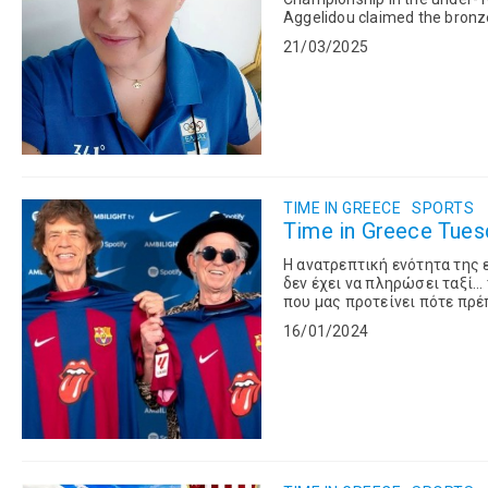
Aggelidou claimed the bronze 
won by Sarantakis, Sovolos, a
21/03/2025
TIME IN GREECE
SPORTS
Time in Greece Tuesd
Η ανατρεπτική ενότητα της
δεν έχει να πληρώσει ταξί... τον Ρονάλντο που έγινε εξέδρα στην πατρίδα του, το Λας Βέγκας
που μας προτείνει πότε πρέπ
πωλείται προς 11,6 εκατομμύ
16/01/2024