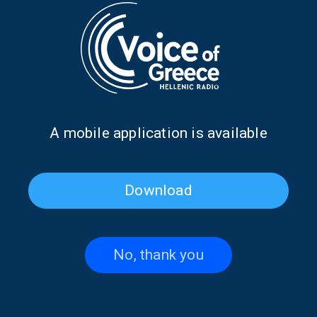
Ο 3ος κύκλος επεισοδίων της εκπομπής κάνει πρεμιέρα
στις 21 Ιουνίου, στην Αυστραλία (7Network), καθώς και στην
Αμερική, τον Καναδά, την Αγγλία, την Ιρλανδία και άλλες
αγγλόφωνες χώρες (Amazon Prime), με το πρώτο επεισόδιο
να είναι αφιερωμένο στην
Αστυπάλαια.
Πηγή: ΑΠΕ-ΜΠΕ
Επιμέλεια: Κατερίνα Χούμπα
Α mobile application is available
TAGS
ΜΗΛΟΣ
ΝΤΟΚΙΜΑΝΤΕΡ
SERIFOS
Download
No, thank you