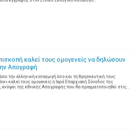
κασία εγγραφής στον Ειδικό Εκλογικό Κατάλογο
Εξωτερικού ενόψει των επόμενων βουλευτικών εκλογών. ...
πισκοπή καλεί τους ομογενείς να δηλώσουν
την Απογραφή
όσο την ελληνική καταγωγή όσο και τη θρησκευτική τους
ox» καλεί τους ομογενείς η Ιερά Επαρχιακή Σύνοδος της
 ενόψει της εθνικής Απογραφής που θα πραγματοποιηθεί στις
ου 2026. Η έκκληση περιλαμβάνεται στις αποφάσεις τη...