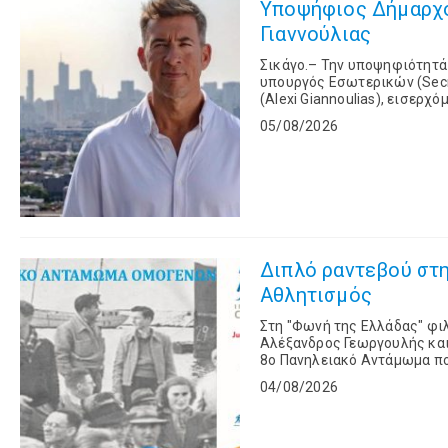
Υποψήφιος Δήμαρχο
Γιαννούλιας
Σικάγο.– Την υποψηφιότητά 
υπουργός Εσωτερικών (Secret
(Alexi Giannoulias), εισερ
την πιθανή επανεκλογή του 
05/08/2026
Διπλό ραντεβού στη
Αθλητισμός
Στη "Φωνή της Ελλάδας" φι
Αλέξανδρος Γεωργουλής και
8ο Πανηλειακό Αντάμωμα πο
Ηλείοι θα βρεθούν ξανά στη γ
04/08/2026