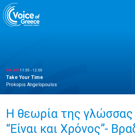
Skip
to
content
ON AIR
11:05
-
12:00
Take Your Time
Prokopis Angelopoulos
Η θεωρία της γλώσσας 
“Είναι και Χρόνος”- Βρα