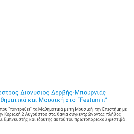
έστρος Διονύσιος Δερβής-Μπουρνιάς
θηματικά και Μουσική στο “Festum π”
 που "παντρεύει" τα Μαθηματικά με τη Μουσική, την Επιστήμη με
ην Κυριακή 2 Αυγούστου στα Χανιά συγκεντρώνοντας πλήθος
υ. Εμπνευστής και ιδρυτής αυτού του πρωτοποριακού φεστιβάλ
θυντής ορχήστρας Διονύσιος Δερβ...