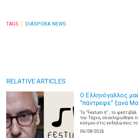
TAGS
DIASPORA NEWS
RELATIVE ARTICLES
Ο Ελληνόγαλλος μα
“πάντρεψε” ξανά Μα
Το "Festum π" , το φεστιβάλ
την Τέχνη, ολοκληρώθηκε τ
κόσμου στις εκδηλώσεις το
είναι ο διακεκριμένος διευ
06/08/2026