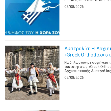
οποία εξειδικεύει τη διαδι
05/08/2026
Αυστραλία: Η Αρχιε
«Greek Orthodox» σ
Να δηλώσουν με σαφήνεια τ
ταυτότητα ως «Greek Orthod
Αρχιεπισκοπής Αυστραλίας,
11 Αυγούστ
05/08/2026