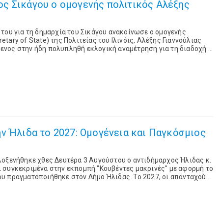
ς Σικάγου ο ομογενής πολιτικός Αλέξης
του για τη δημαρχία του Σικάγου ανακοίνωσε ο ομογενής
ary of State) της Πολιτείας του Ιλινόις, Αλέξης Γιαννούλιας
χόμενος στην ήδη πολυπληθή εκλογική αναμέτρηση για τη διαδοχή ή
δημάρχου Μπράντον Τζόνσον (Br...
ν Ήλιδα το 2027: Ομογένεια και Παγκόσμιος
λοξενήθηκε χθες Δευτέρα 3 Αυγούστου ο αντιδήμαρχος Ήλιδας κ.
 συγκεκριμένα στην εκπομπή "Κουβέντες μακρινές" με αφορμή το
υ πραγματοποιήθηκε στον Δήμο Ήλιδας. Το 2027, οι απανταχού
ενέτειρά τους, για το κα...