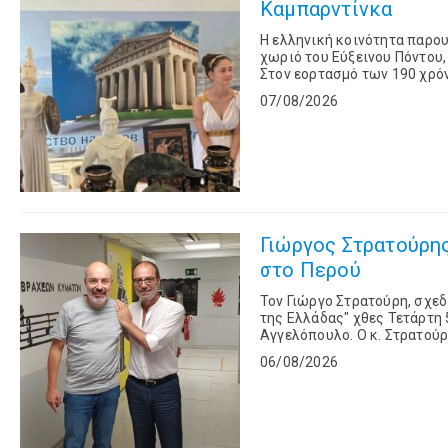
Καμπαρντίνκα
Η ελληνική κοινότητα παρου
χωριό του Εύξεινου Πόντου,
Στον εορτασμό των 190 χρό
Κοινότητα του Γκελεντζίκ, 
07/08/2026
Γιώργος Στρατούρης: Ο Έλλ
στο Περού
Toν Γιώργο Στρατούρη, σχε
της Ελλάδας" χθες Τετάρτη 
Αγγελόπουλο. Ο κ. Στρατούρης μίλησε για ένα όνειρο ζωής που έγινε πραγματικότητα. Ο
επιτυχημένος επιχειρηματίας
06/08/2026