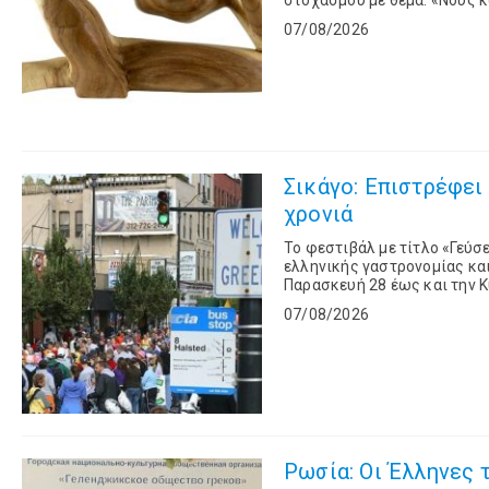
στοχασμού με θέμα: «Νους κ
Σπινόζα, την Τετάρτη 26 Αυγ
07/08/2026
Σικάγο: Επιστρέφει 
χρονιά
Το φεστιβάλ με τίτλο «Γεύσε
ελληνικής γαστρονομίας και
Παρασκευή 28 έως και την Κ
στην καρδιά της ελληνικής σ
07/08/2026
Ρωσία: Οι Έλληνες 