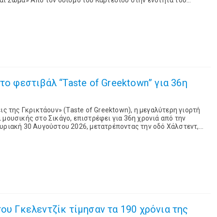
αι Σώμα» Από τον δυϊσμό του Καρτέσιου στην ενότητα του
ούστου 2026, στις 18:00 στην Ελ...
το φεστιβάλ “Taste of Greektown” για 36η
ις της Γκρικτάουν» (Taste of Greektown), η μεγαλύτερη γιορτή
 μουσικής στο Σικάγο, επιστρέφει για 36η χρονιά από την
υριακή 30 Αυγούστου 2026, μετατρέποντας την οδό Χάλστεντ,
υνοικίας της πόλης, σε χώρο εκ...
του Γκελεντζίκ τίμησαν τα 190 χρόνια της