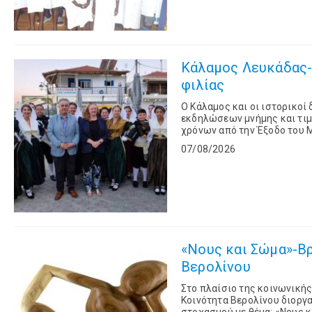
Κάλαμος Λευκάδας- 
φιλίας
Ο Κάλαμος και οι ιστορικο
εκδηλώσεων μνήμης και τιμ
χρόνων από την Έξοδο του 
Alison Duncan. Στο
07/08/2026
«Νους και Σώμα»-Β
Βερολίνου
Στο πλαίσιο της κοινωνικής
Κοινότητα Βερολίνου διοργ