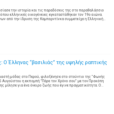
σίασε την ιστορία και τις παραδόσεις της στο παραθαλάσσιο
 όπου ελληνικές οικογένειες εγκαταστάθηκαν τον 19ο αιώνα.
νων από την ίδρυση της Καμπαρντίνκα συμμετείχε η Ελληνική
παρουσιάζοντας στους κατοίκους και τους επισκέπ...
ηνας “βασιλιάς” της υψηλής ραπτικής
διαστή μόδας στο Περού, φιλοξένησε στο στούντιο της "Φωνής
5 Αυγούστου η εκπομπή ”Πάρε τον Χρόνο σου” με τον Προκόπη
, κατάφερε ...